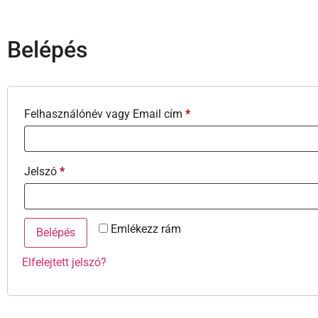
Belépés
Felhasználónév vagy Email cím
*
Jelszó
*
Emlékezz rám
Belépés
Elfelejtett jelszó?