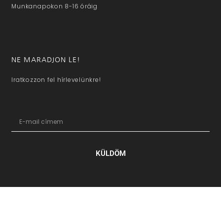
Munkanapokon 8-16 óráig
NE MARADJON LE!
Iratkozzon fel hírlevelünkre!
KÜLDÖM
hazaivendegvaro.hu – Minden jog fenntartva © 2025. –
Új Médi
Kft.