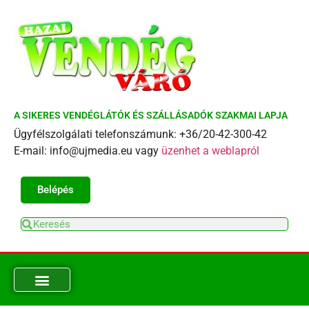
A SIKERES VENDÉGLÁTÓK ÉS SZÁLLÁSADÓK SZAKMAI LAPJA
Ügyfélszolgálati telefonszámunk: +36/20-42-300-42
E-mail: info@ujmedia.eu vagy
üzenhet a weblapról
Belépés