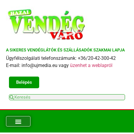
A SIKERES VENDÉGLÁTÓK ÉS SZÁLLÁSADÓK SZAKMAI LAPJA
Ügyfélszolgálati telefonszámunk: +36/20-42-300-42
E-mail: info@ujmedia.eu vagy
üzenhet a weblapról
Belépés