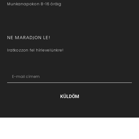
Munkanapokon 8-16 óráig
NE MARADJON LE!
Iratkozzon fel hírlevelünkre!
KÜLDÖM
hazaivendegvaro.hu – Minden jog fenntartva © 2025. –
Új Médi
Kft.