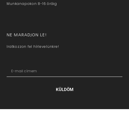
Munkanapokon 8-16 óráig
NE MARADJON LE!
Iratkozzon fel hírlevelünkre!
KÜLDÖM
hazaivendegvaro.hu – Minden jog fenntartva © 2025. –
Új Médi
Kft.