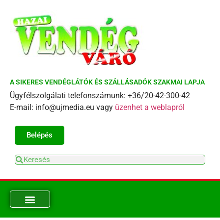
A SIKERES VENDÉGLÁTÓK ÉS SZÁLLÁSADÓK SZAKMAI LAPJA
Ügyfélszolgálati telefonszámunk: +36/20-42-300-42
E-mail: info@ujmedia.eu vagy
üzenhet a weblapról
Belépés