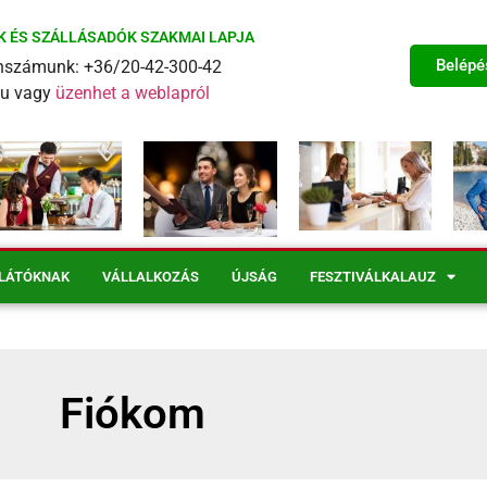
K ÉS SZÁLLÁSADÓK SZAKMAI LAPJA
Belépé
fonszámunk: +36/20-42-300-42
eu vagy
üzenhet a weblapról
LÁTÓKNAK
VÁLLALKOZÁS
ÚJSÁG
FESZTIVÁLKALAUZ
Fiókom