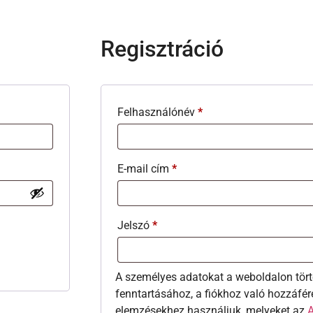
Regisztráció
Felhasználónév
*
E-mail cím
*
Jelszó
*
A személyes adatokat a weboldalon tört
fenntartásához, a fiókhoz való hozzáfér
elemzésekhez használjuk, melyeket az
A