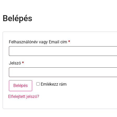
Belépés
Felhasználónév vagy Email cím
*
Jelszó
*
Emlékezz rám
Belépés
Elfelejtett jelszó?