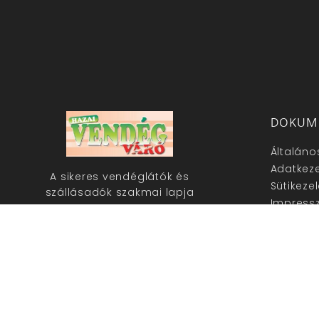
DOKUM
Általáno
Adatkeze
A sikeres vendéglátók és
Sütikeze
szállásadók szakmai lapja
Impress