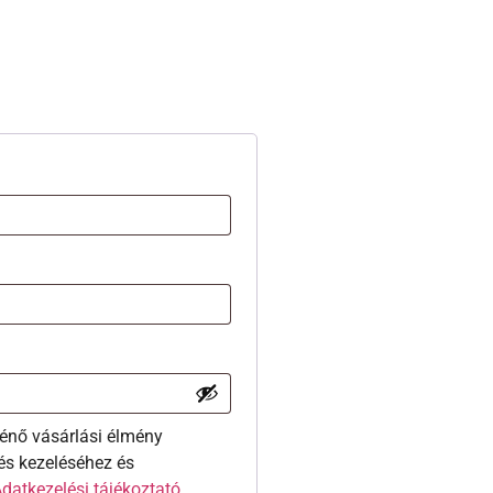
énő vásárlási élmény
és kezeléséhez és
datkezelési tájékoztató