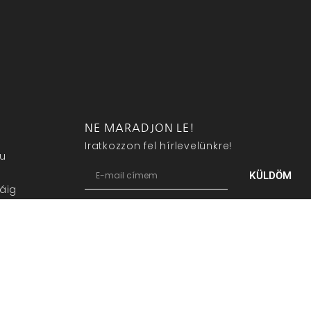
NE MARADJON LE!
Iratkozzon fel hírlevelünkre!
eu
KÜLDÖM
áig