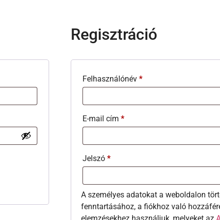
Regisztráció
Felhasználónév
*
E-mail cím
*
Jelszó
*
A személyes adatokat a weboldalon tört
fenntartásához, a fiókhoz való hozzáfér
elemzésekhez használjuk, melyeket az
A