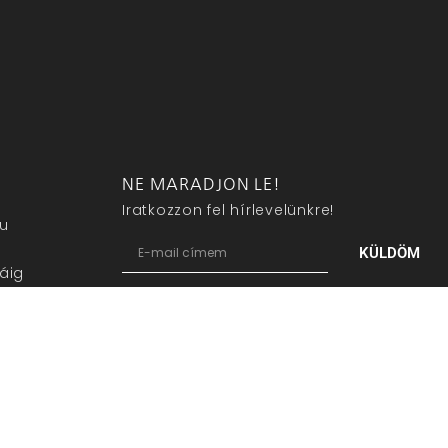
NE MARADJON LE!
Iratkozzon fel hírlevelünkre!
eu
KÜLDÖM
áig