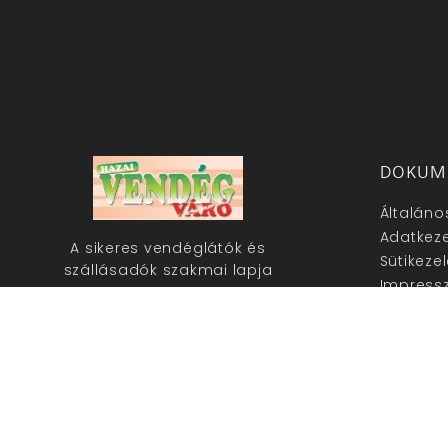
DOKUM
Általáno
Adatkeze
A sikeres vendéglátók és
Sütikeze
szállásadók szakmai lapja
Impress