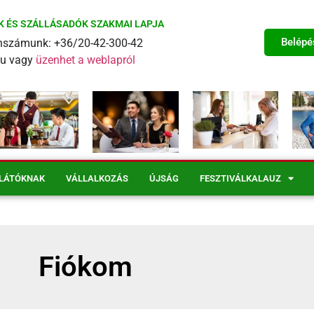
K ÉS SZÁLLÁSADÓK SZAKMAI LAPJA
Belépé
fonszámunk: +36/20-42-300-42
eu vagy
üzenhet a weblapról
LÁTÓKNAK
VÁLLALKOZÁS
ÚJSÁG
FESZTIVÁLKALAUZ
Fiókom