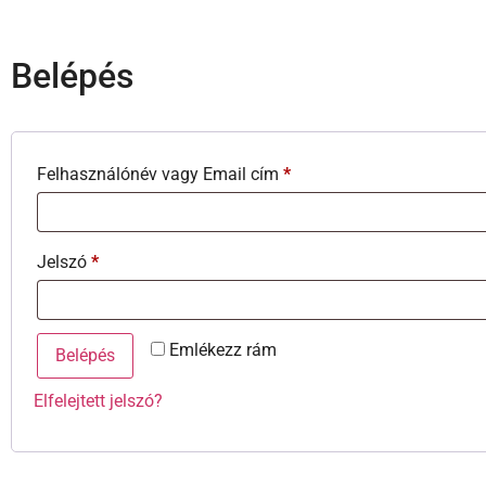
Belépés
Felhasználónév vagy Email cím
*
Jelszó
*
Emlékezz rám
Belépés
Elfelejtett jelszó?