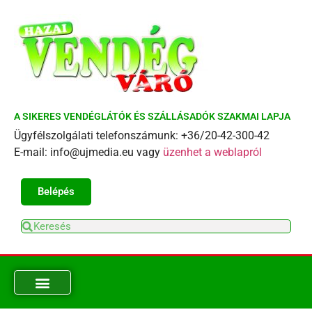
A SIKERES VENDÉGLÁTÓK ÉS SZÁLLÁSADÓK SZAKMAI LAPJA
Ügyfélszolgálati telefonszámunk: +36/20-42-300-42
E-mail: info@ujmedia.eu vagy
üzenhet a weblapról
Belépés