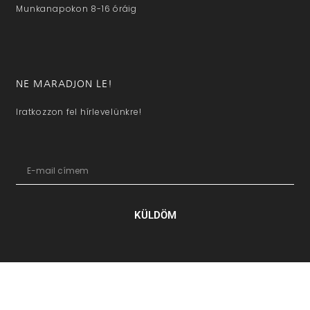
Munkanapokon 8-16 óráig
NE MARADJON LE!
Iratkozzon fel hírlevelünkre!
KÜLDÖM
hazaivendegvaro.hu – Minden jog fenntartva © 2025. –
Új Médi
Kft.