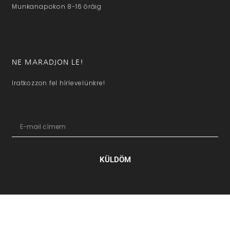
Munkanapokon 8-16 óráig
NE MARADJON LE!
Iratkozzon fel hírlevelünkre!
KÜLDÖM
hazaivendegvaro.hu – Minden jog fenntartva © 2025. –
Új Médi
Kft.