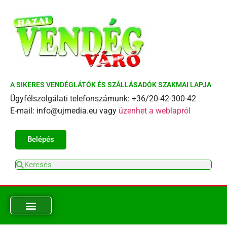
A SIKERES VENDÉGLÁTÓK ÉS SZÁLLÁSADÓK SZAKMAI LAPJA
Ügyfélszolgálati telefonszámunk: +36/20-42-300-42
E-mail: info@ujmedia.eu vagy
üzenhet a weblapról
Belépés