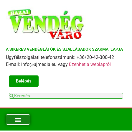
A SIKERES VENDÉGLÁTÓK ÉS SZÁLLÁSADÓK SZAKMAI LAPJA
Ügyfélszolgálati telefonszámunk: +36/20-42-300-42
E-mail: info@ujmedia.eu vagy
üzenhet a weblapról
Belépés