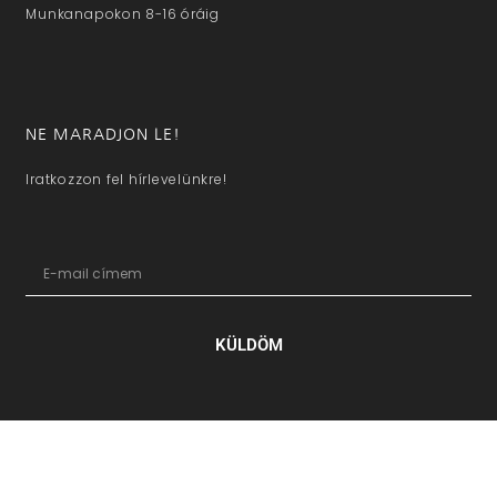
Munkanapokon 8-16 óráig
NE MARADJON LE!
Iratkozzon fel hírlevelünkre!
KÜLDÖM
hazaivendegvaro.hu – Minden jog fenntartva © 2025. –
Új Médi
Kft.