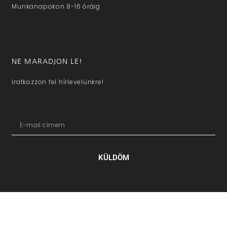
Munkanapokon 8-16 óráig
NE MARADJON LE!
Iratkozzon fel hírlevelünkre!
KÜLDÖM
hazaivendegvaro.hu – Minden jog fenntartva © 2025. –
Új Médi
Kft.