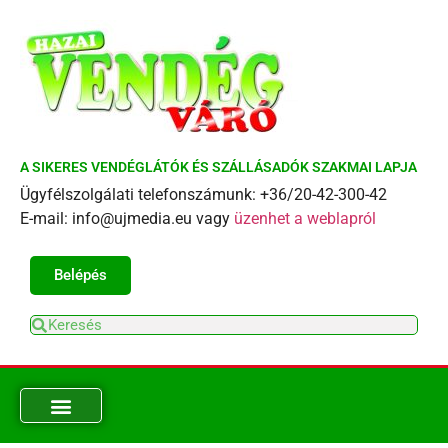
A SIKERES VENDÉGLÁTÓK ÉS SZÁLLÁSADÓK SZAKMAI LAPJA
Ügyfélszolgálati telefonszámunk: +36/20-42-300-42
E-mail: info@ujmedia.eu vagy
üzenhet a weblapról
Belépés