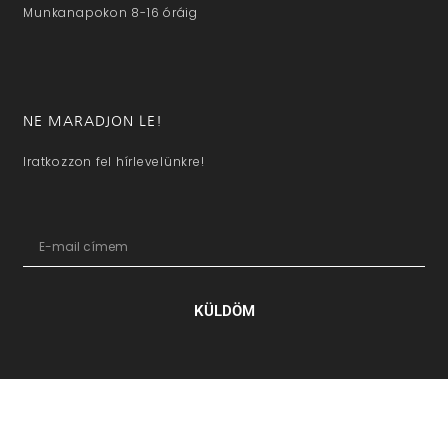
Munkanapokon 8-16 óráig
NE MARADJON LE!
Iratkozzon fel hírlevelünkre!
KÜLDÖM
hazaivendegvaro.hu – Minden jog fenntartva © 2025. –
Új Médi
Kft.