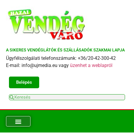
A SIKERES VENDÉGLÁTÓK ÉS SZÁLLÁSADÓK SZAKMAI LAPJA
Ügyfélszolgálati telefonszámunk: +36/20-42-300-42
E-mail: info@ujmedia.eu vagy
üzenhet a weblapról
Belépés