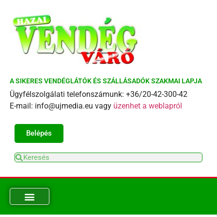
A SIKERES VENDÉGLÁTÓK ÉS SZÁLLÁSADÓK SZAKMAI LAPJA
Ügyfélszolgálati telefonszámunk: +36/20-42-300-42
E-mail: info@ujmedia.eu vagy
üzenhet a weblapról
Belépés