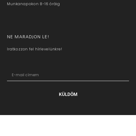
Munkanapokon 8-16 óráig
NE MARADJON LE!
Iratkozzon fel hírlevelünkre!
KÜLDÖM
hazaivendegvaro.hu – Minden jog fenntartva © 2025. –
Új Médi
Kft.