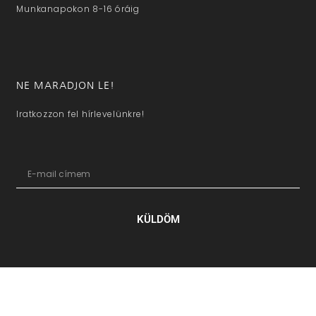
Munkanapokon 8-16 óráig
NE MARADJON LE!
Iratkozzon fel hírlevelünkre!
KÜLDÖM
hazaivendegvaro.hu – Minden jog fenntartva © 2025. –
Új Médi
Kft.