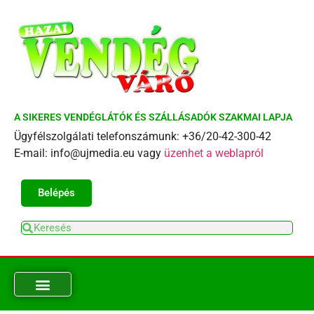
A SIKERES VENDÉGLÁTÓK ÉS SZÁLLÁSADÓK SZAKMAI LAPJA
Ügyfélszolgálati telefonszámunk: +36/20-42-300-42
E-mail: info@ujmedia.eu vagy
üzenhet a weblapról
Belépés