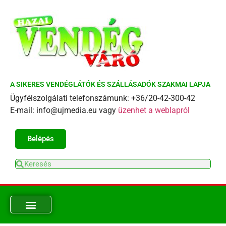
A SIKERES VENDÉGLÁTÓK ÉS SZÁLLÁSADÓK SZAKMAI LAPJA
Ügyfélszolgálati telefonszámunk: +36/20-42-300-42
E-mail: info@ujmedia.eu vagy
üzenhet a weblapról
Belépés