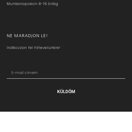
Munkanapokon 8-16 óráig
NE MARADJON LE!
Iratkozzon fel hírlevelünkre!
KÜLDÖM
hazaivendegvaro.hu – Minden jog fenntartva © 2025. –
Új Médi
Kft.