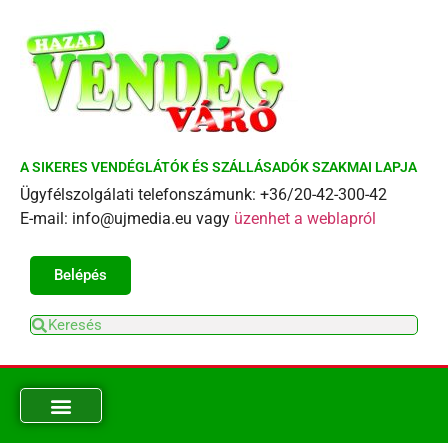
A SIKERES VENDÉGLÁTÓK ÉS SZÁLLÁSADÓK SZAKMAI LAPJA
Ügyfélszolgálati telefonszámunk: +36/20-42-300-42
E-mail: info@ujmedia.eu vagy
üzenhet a weblapról
Belépés