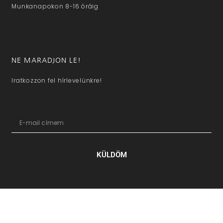
Munkanapokon 8-16 óráig
NE MARADJON LE!
Iratkozzon fel hírlevelünkre!
KÜLDÖM
hazaivendegvaro.hu – Minden jog fenntartva © 2025. –
Új Médi
Kft.