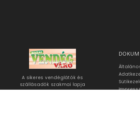
DOKUM
Általáno
Adatkeze
A sikeres vendéglátók és
Sütikeze
szállásadók szakmai lapja
Impress