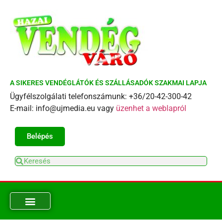
A SIKERES VENDÉGLÁTÓK ÉS SZÁLLÁSADÓK SZAKMAI LAPJA
Ügyfélszolgálati telefonszámunk: +36/20-42-300-42
E-mail: info@ujmedia.eu vagy
üzenhet a weblapról
Belépés