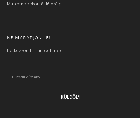
Munkanapokon 8-16 óráig
NE MARADJON LE!
Iratkozzon fel hírlevelünkre!
KÜLDÖM
hazaivendegvaro.hu – Minden jog fenntartva © 2025. –
Új Médi
Kft.