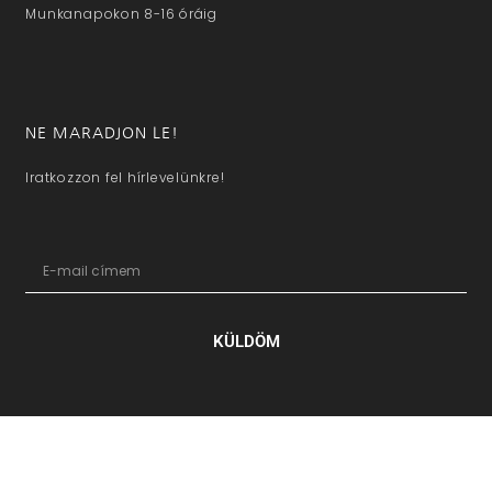
Munkanapokon 8-16 óráig
NE MARADJON LE!
Iratkozzon fel hírlevelünkre!
KÜLDÖM
hazaivendegvaro.hu – Minden jog fenntartva © 2025. –
Új Médi
Kft.