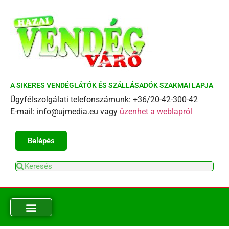
A SIKERES VENDÉGLÁTÓK ÉS SZÁLLÁSADÓK SZAKMAI LAPJA
Ügyfélszolgálati telefonszámunk: +36/20-42-300-42
E-mail: info@ujmedia.eu vagy
üzenhet a weblapról
Belépés