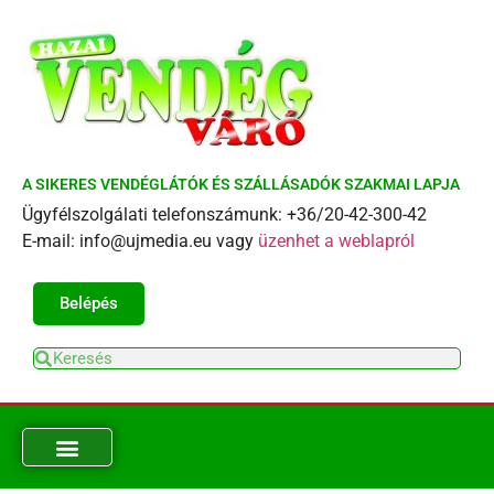
A SIKERES VENDÉGLÁTÓK ÉS SZÁLLÁSADÓK SZAKMAI LAPJA
Ügyfélszolgálati telefonszámunk: +36/20-42-300-42
E-mail: info@ujmedia.eu vagy
üzenhet a weblapról
Belépés