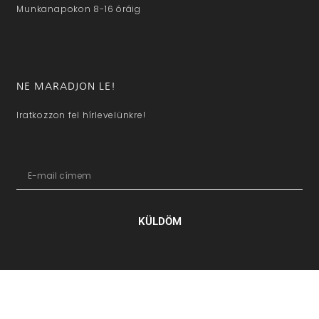
Munkanapokon 8-16 óráig
NE MARADJON LE!
Iratkozzon fel hírlevelünkre!
KÜLDÖM
hazaivendegvaro.hu – Minden jog fenntartva © 2025. –
Új Médi
Kft.