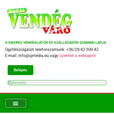
A SIKERES VENDÉGLÁTÓK ÉS SZÁLLÁSADÓK SZAKMAI LAPJA
Ügyfélszolgálati telefonszámunk: +36/20-42-300-42
E-mail: info@ujmedia.eu vagy
üzenhet a weblapról
Belépés