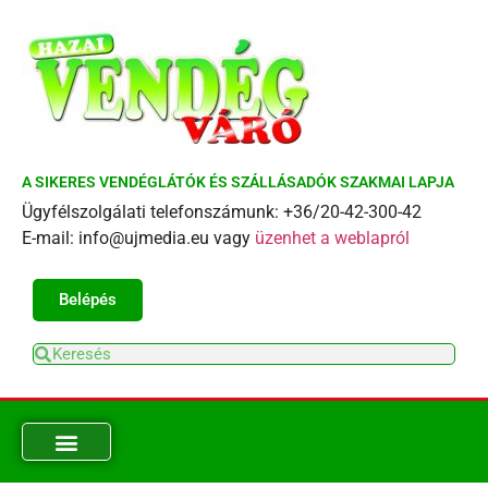
A SIKERES VENDÉGLÁTÓK ÉS SZÁLLÁSADÓK SZAKMAI LAPJA
Ügyfélszolgálati telefonszámunk: +36/20-42-300-42
E-mail: info@ujmedia.eu vagy
üzenhet a weblapról
Belépés