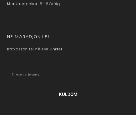
Munkanapokon 8-16 óráig
NE MARADJON LE!
Iratkozzon fel hírlevelünkre!
KÜLDÖM
hazaivendegvaro.hu – Minden jog fenntartva © 2025. –
Új Médi
Kft.