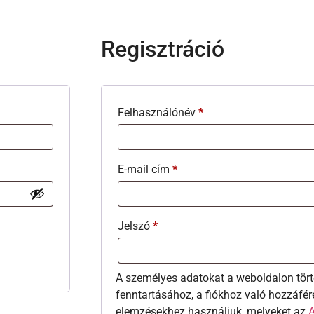
Regisztráció
Felhasználónév
*
E-mail cím
*
Jelszó
*
A személyes adatokat a weboldalon tört
fenntartásához, a fiókhoz való hozzáfér
elemzésekhez használjuk, melyeket az
A