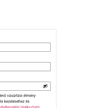
énő vásárlási élmény
és kezeléséhez és
datkezelési tájékoztató