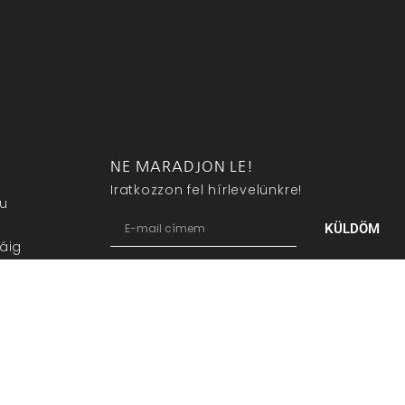
NE MARADJON LE!
Iratkozzon fel hírlevelünkre!
eu
KÜLDÖM
áig