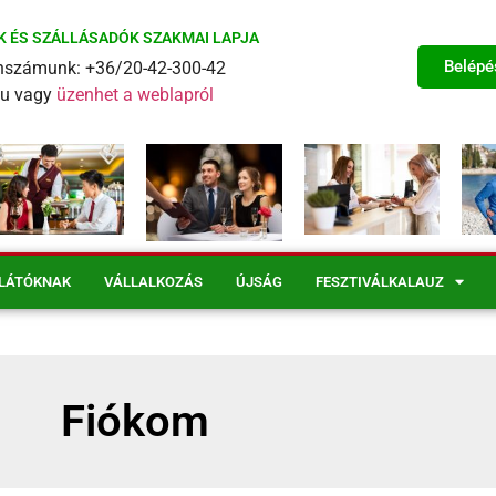
K ÉS SZÁLLÁSADÓK SZAKMAI LAPJA
Belépé
fonszámunk: +36/20-42-300-42
eu vagy
üzenhet a weblapról
LÁTÓKNAK
VÁLLALKOZÁS
ÚJSÁG
FESZTIVÁLKALAUZ
Fiókom