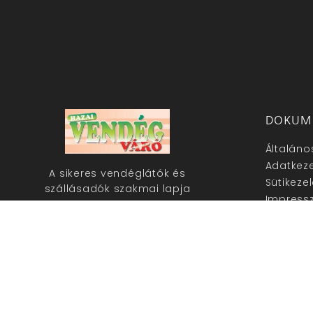
DOKUM
Általáno
Adatkeze
A sikeres vendéglátók és
Sütikeze
szállásadók szakmai lapja
Impress