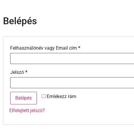
Belépés
Felhasználónév vagy Email cím
*
Jelszó
*
Emlékezz rám
Belépés
Elfelejtett jelszó?