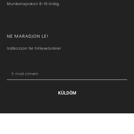
Munkanapokon 8-16 óráig
NE MARADJON LE!
Iratkozzon fel hírlevelünkre!
KÜLDÖM
hazaivendegvaro.hu – Minden jog fenntartva © 2025. –
Új Médi
Kft.