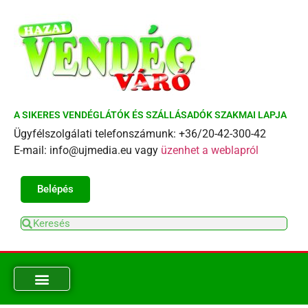
A SIKERES VENDÉGLÁTÓK ÉS SZÁLLÁSADÓK SZAKMAI LAPJA
Ügyfélszolgálati telefonszámunk: +36/20-42-300-42
E-mail: info@ujmedia.eu vagy
üzenhet a weblapról
Belépés