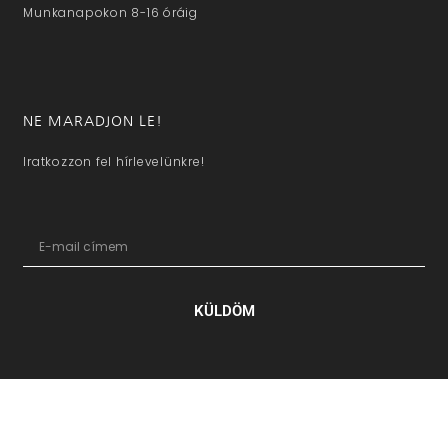
Munkanapokon 8-16 óráig
NE MARADJON LE!
Iratkozzon fel hírlevelünkre!
KÜLDÖM
hazaivendegvaro.hu – Minden jog fenntartva © 2025. –
Új Médi
Kft.