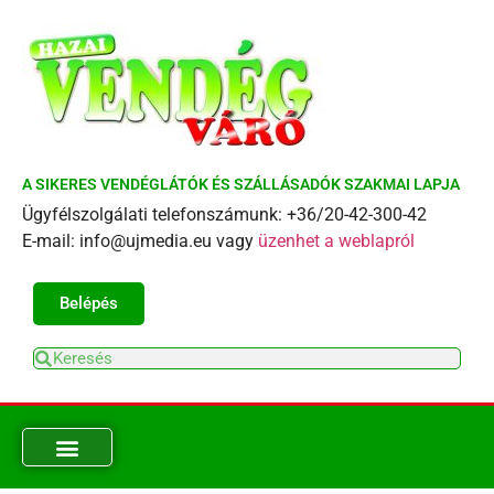
A SIKERES VENDÉGLÁTÓK ÉS SZÁLLÁSADÓK SZAKMAI LAPJA
Ügyfélszolgálati telefonszámunk: +36/20-42-300-42
E-mail: info@ujmedia.eu vagy
üzenhet a weblapról
Belépés