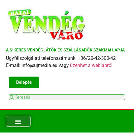
A SIKERES VENDÉGLÁTÓK ÉS SZÁLLÁSADÓK SZAKMAI LAPJA
Ügyfélszolgálati telefonszámunk: +36/20-42-300-42
E-mail: info@ujmedia.eu vagy
üzenhet a weblapról
Belépés