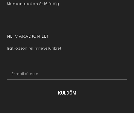
Munkanapokon 8-16 óráig
NE MARADJON LE!
Iratkozzon fel hírlevelünkre!
KÜLDÖM
hazaivendegvaro.hu – Minden jog fenntartva © 2025. –
Új Médi
Kft.