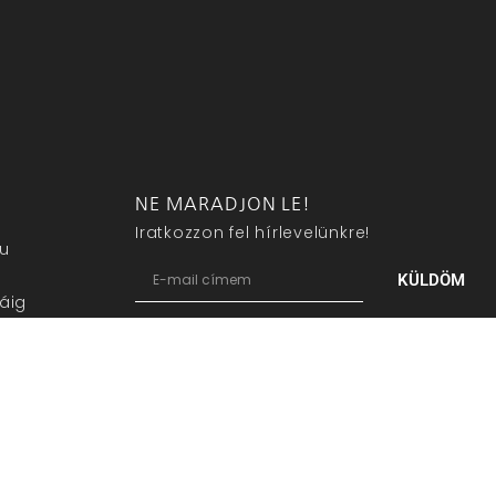
NE MARADJON LE!
Iratkozzon fel hírlevelünkre!
eu
KÜLDÖM
áig