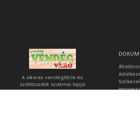
DOKUM
Általáno
Adatkeze
A sikeres vendéglátók és
Sütikeze
szállásadók szakmai lapja
Impress