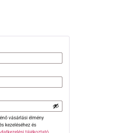
énő vásárlási élmény
és kezeléséhez és
datkezelési tájékoztató