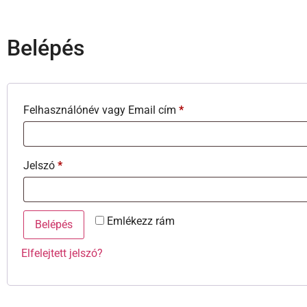
Belépés
Felhasználónév vagy Email cím
*
Jelszó
*
Emlékezz rám
Belépés
Elfelejtett jelszó?