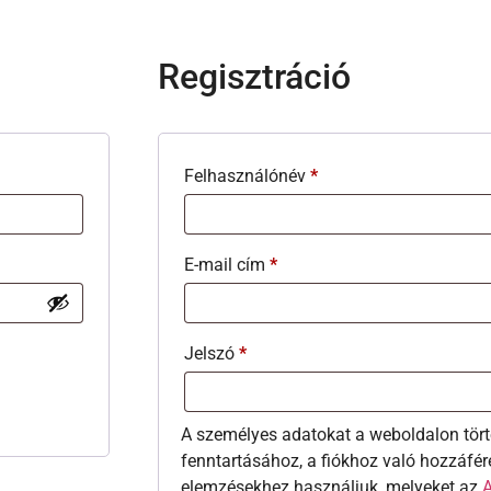
Regisztráció
Felhasználónév
*
E-mail cím
*
Jelszó
*
A személyes adatokat a weboldalon tört
fenntartásához, a fiókhoz való hozzáfér
elemzésekhez használjuk, melyeket az
A