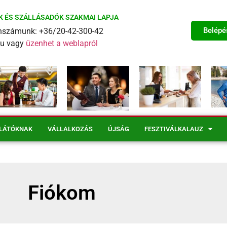
K ÉS SZÁLLÁSADÓK SZAKMAI LAPJA
Belépé
fonszámunk: +36/20-42-300-42
eu vagy
üzenhet a weblapról
LÁTÓKNAK
VÁLLALKOZÁS
ÚJSÁG
FESZTIVÁLKALAUZ
Fiókom