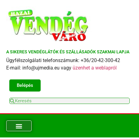
A SIKERES VENDÉGLÁTÓK ÉS SZÁLLÁSADÓK SZAKMAI LAPJA
Ügyfélszolgálati telefonszámunk: +36/20-42-300-42
E-mail: info@ujmedia.eu vagy
üzenhet a weblapról
Belépés