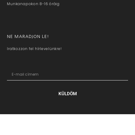
Munkanapokon 8-16 óráig
NE MARADJON LE!
Iratkozzon fel hírlevelünkre!
KÜLDÖM
hazaivendegvaro.hu – Minden jog fenntartva © 2025. –
Új Médi
Kft.