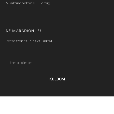
Munkanapokon 8-16 óráig
NE MARADJON LE!
Iratkozzon fel hírlevelünkre!
KÜLDÖM
hazaivendegvaro.hu – Minden jog fenntartva © 2025. –
Új Médi
Kft.