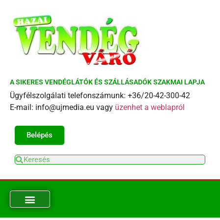
A SIKERES VENDÉGLÁTÓK ÉS SZÁLLÁSADÓK SZAKMAI LAPJA
Ügyfélszolgálati telefonszámunk: +36/20-42-300-42
E-mail: info@ujmedia.eu vagy
üzenhet a weblapról
Belépés