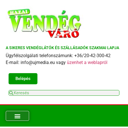
A SIKERES VENDÉGLÁTÓK ÉS SZÁLLÁSADÓK SZAKMAI LAPJA
Ügyfélszolgálati telefonszámunk: +36/20-42-300-42
E-mail: info@ujmedia.eu vagy
üzenhet a weblapról
Belépés