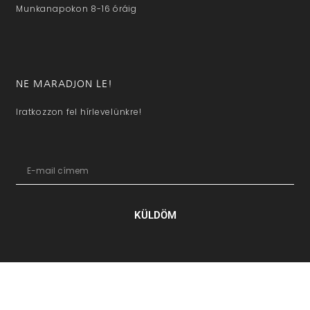
Munkanapokon 8-16 óráig
NE MARADJON LE!
Iratkozzon fel hírlevelünkre!
KÜLDÖM
hazaivendegvaro.hu – Minden jog fenntartva © 2025. –
Új Médi
Kft.