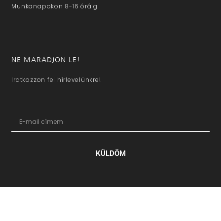
Munkanapokon 8-16 óráig
NE MARADJON LE!
Iratkozzon fel hírlevelünkre!
KÜLDÖM
hazaivendegvaro.hu – Minden jog fenntartva © 2025. –
Új Médi
Kft.