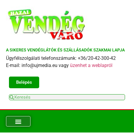
A SIKERES VENDÉGLÁTÓK ÉS SZÁLLÁSADÓK SZAKMAI LAPJA
Ügyfélszolgálati telefonszámunk: +36/20-42-300-42
E-mail: info@ujmedia.eu vagy
üzenhet a weblapról
Belépés