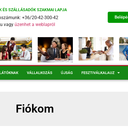
K ÉS SZÁLLÁSADÓK SZAKMAI LAPJA
Belépé
fonszámunk: +36/20-42-300-42
eu vagy
üzenhet a weblapról
LÁTÓKNAK
VÁLLALKOZÁS
ÚJSÁG
FESZTIVÁLKALAUZ
Fiókom