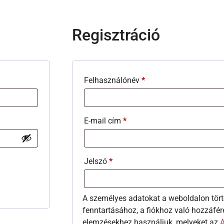
Regisztráció
Felhasználónév
*
E-mail cím
*
Jelszó
*
A személyes adatokat a weboldalon tört
fenntartásához, a fiókhoz való hozzáfér
elemzésekhez használjuk, melyeket az
A