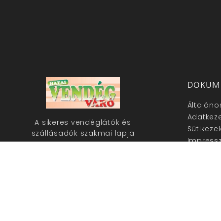
DOKUM
Általáno
Adatkeze
A sikeres vendéglátók és
Sütikeze
szállásadók szakmai lapja
Impress