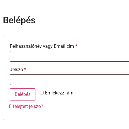
Belépés
Felhasználónév vagy Email cím
*
Jelszó
*
Emlékezz rám
Belépés
Elfelejtett jelszó?