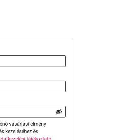
énő vásárlási élmény
és kezeléséhez és
datkezelési tájékoztató