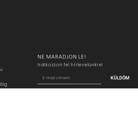
NE MARADJON LE!
Iratkozzon fel hírlevelünkre!
eu
KÜLDÖM
áig