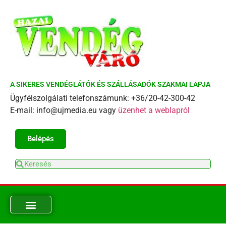
A SIKERES VENDÉGLÁTÓK ÉS SZÁLLÁSADÓK SZAKMAI LAPJA
Ügyfélszolgálati telefonszámunk: +36/20-42-300-42
E-mail: info@ujmedia.eu vagy
üzenhet a weblapról
Belépés