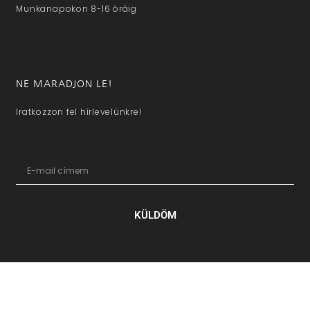
Munkanapokon 8-16 óráig
NE MARADJON LE!
Iratkozzon fel hírlevelünkre!
KÜLDÖM
hazaivendegvaro.hu – Minden jog fenntartva © 2025. –
Új Médi
Kft.