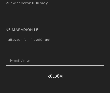
Munkanapokon 8-16 óráig
NE MARADJON LE!
Iratkozzon fel hírlevelünkre!
KÜLDÖM
hazaivendegvaro.hu – Minden jog fenntartva © 2025. –
Új Médi
Kft.