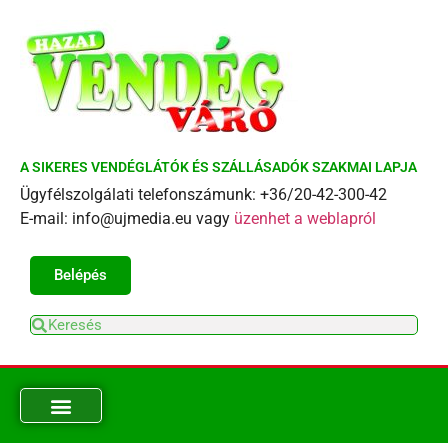
A SIKERES VENDÉGLÁTÓK ÉS SZÁLLÁSADÓK SZAKMAI LAPJA
Ügyfélszolgálati telefonszámunk: +36/20-42-300-42
E-mail: info@ujmedia.eu vagy
üzenhet a weblapról
Belépés