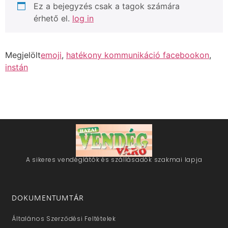
Ez a bejegyzés csak a tagok számára
érhető el.
log in
Megjelölt
emoji
,
hatékony kommunikáció facebookon
,
instán
A sikeres vendéglátók és szállásadók szakmai lapja
DOKUMENTUMTÁR
Általános Szerződési Feltételek