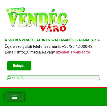
A SIKERES VENDÉGLÁTÓK ÉS SZÁLLÁSADÓK SZAKMAI LAPJA
Ügyfélszolgálati telefonszámunk: +36/20-42-300-42
E-mail: info@ujmedia.eu vagy
üzenhet a weblapról
Belépés