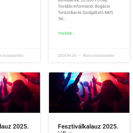
büféseknek: 20.000 Ft/nap
További információ: Bogácsi
Turisztikai és Szolgáltató NKft.
Tel.:
TOVÁBB »
s hozzászólás
2025.09.24.
Nincs hozzászólás
alauz 2025.
Fesztiválkalauz 2025.