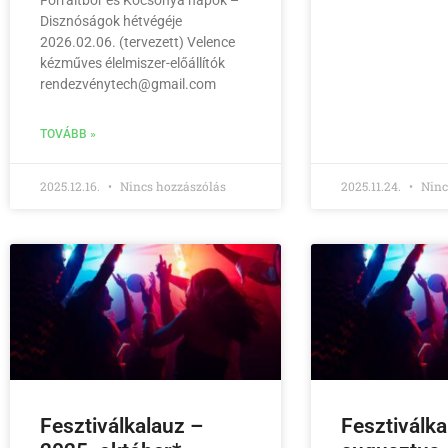
Forraltbor és Kocsonya napok –
Disznóságok hétvégéje
2026.02.06. (tervezett) Velence
kézműves élelmiszer-előállítók
rendezvénytech@gmail.com
TOVÁBB »
2025.12.16.
Nincs hozzászólás
2025.11.24.
Ninc
Fesztiválkalauz –
Fesztiválk