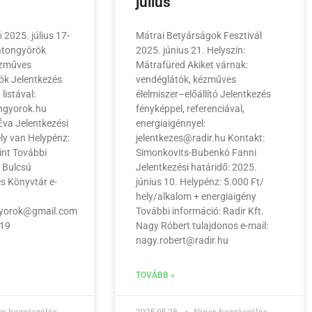
július
2025. július 17-
Mátrai Betyárságok Fesztivál
latongyörök
2025. június 21. Helyszín:
ézműves
Mátrafüred Akiket várnak:
ítók Jelentkezés
vendéglátók, kézműves
 listával:
élelmiszer–előállító Jelentkezés
gyorok.hu
fényképpel, referenciával,
 Éva Jelentkezési
energiaigénnyel:
ly van Helypénz:
jelentkezes@radir.hu Kontakt:
int További
Simonkovits-Bubenkó Fanni
a Bulcsú
Jelentkezési határidő: 2025.
s Könyvtár e-
június 10. Helypénz: 5.000 Ft/
hely/alkalom + energiaigény
gyorok@gmail.com
További információ: Radir Kft.
919
Nagy Róbert tulajdonos e-mail:
nagy.robert@radir.hu
TOVÁBB »
s hozzászólás
2025.05.28.
Nincs hozzászólás