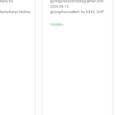
rkany.hu
gyongyhazszervezes@gmail.com
2026.06.15.
lsotarkanyi.faluhaz
gyongyhazvadkert.hu XXXII. Griff
TOVÁBB »