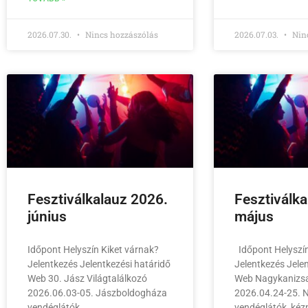
2026.07.30.
Nincs hozzászólás
2026.07.03.
Ninc
Fesztiválkalauz 2026.
Fesztiválk
június
május
Időpont Helyszín Kiket várnak?
Időpont Helyszín
Jelentkezés Jelentkezési határidő
Jelentkezés Jele
Web 30. Jász Világtalálkozó
Web Nagykanizsa
2026.06.03-05. Jászboldogháza
2026.04.24-25. 
vendéglátók
vendéglátók, ké