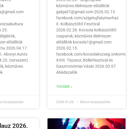
tók
kézműves élelmiszer-előállítók
sa@gmail.com
gabja07@gmail.com 2026.02.13.
facebook.com/szigetujfalumuvhaz
nizsakultura
II. Kolbásztöltő Fesztivál
.25.
2026.02.28. Kocsola kolbásztöltő
déglátók,
csapatok, kézműves élelmiszer-
er-előállítók
előállítók kocsola1@gmail.com
.hu 2026.04.17.
2026.02.15.
II. Abonyi Autós
facebook.com/kocsolakozseg.onkorman
.25. (tervezett)
XVIII. Tiszator, Böllérfesztivál és
ók, kézműves
Gasztronómiai Vásár 2026.03.07.
ők
Abádszalók
TOVÁBB »
s hozzászólás
2026.01.29.
Nincs hozzászólás
alauz 2026.