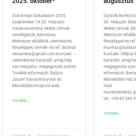
2025. október*
augusztus
Zoárd napi Sokadalom 2025.
Györöki BorKorzó 
szeptember 19-20. Helyszín:
20. Helyszín: Ba
Vásárosnamény Akiket várnak:
Akiket várnak: k
vendéglátók, kézműves
élelmiszer-előáll
élelmiszer-előállítók Jelentkezés,
fényképpel és ref.
fényképpel, termék- és ref. listával:
muvhaz@balaton
vknameny@gmail.com Kontakt: –
Kontakt: Villányi
Jelentkezési határidő: amíg hely
határidő: amíg he
van Helypénz: megegyezés szerint
megegyezés szer
További információ: Balázs
információ: Bert
József Városi Könyvtár és
Művelődési Ház é
Művelődési Központ web:
mail:
muvelodesihaz.
tel.: +36 83 546 
TOVÁBB »
TOVÁBB »
2025.08.25.
Nincs hozzászólás
2025.06.25.
Ninc