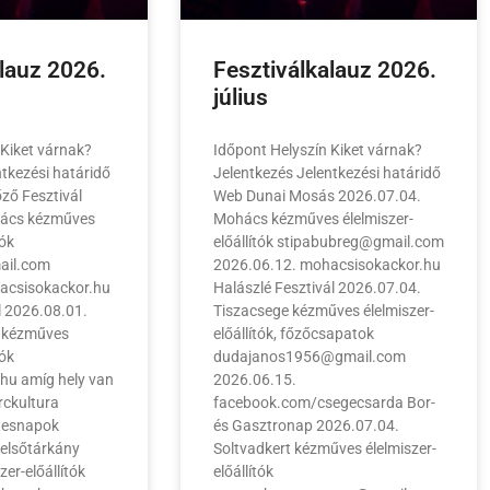
alauz 2026.
Fesztiválkalauz 2026.
július
 Kiket várnak?
Időpont Helyszín Kiket várnak?
ntkezési határidő
Jelentkezés Jelentkezési határidő
ző Fesztivál
Web Dunai Mosás 2026.07.04.
hács kézműves
Mohács kézműves élelmiszer-
tók
előállítók stipabubreg@gmail.com
ail.com
2026.06.12. mohacsisokackor.hu
acsisokackor.hu
Halászlé Fesztivál 2026.07.04.
l 2026.08.01.
Tiszacsege kézműves élelmiszer-
, kézműves
előállítók, főzőcsapatok
tók
dudajanos1956@gmail.com
.hu amíg hely van
2026.06.15.
rckultura
facebook.com/csegecsarda Bor-
étesnapok
és Gasztronap 2026.07.04.
elsőtárkány
Soltvadkert kézműves élelmiszer-
er-előállítók
előállítók