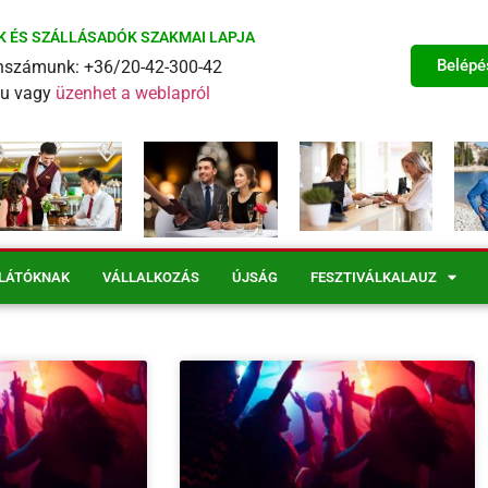
K ÉS SZÁLLÁSADÓK SZAKMAI LAPJA
Belépé
fonszámunk: +36/20-42-300-42
eu vagy
üzenhet a weblapról
LÁTÓKNAK
VÁLLALKOZÁS
ÚJSÁG
FESZTIVÁLKALAUZ