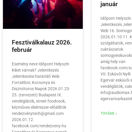
január
Időpont Helyszín
Jelentkezés Jele
Web 16. Somogyi 
2026.01.10-11. 
Fesztiválkalauz 2026.
szolgáltatók, ven
február
cukrászatok
somogyieskuvoki
amíg hely van
Esemény neve Időpont Helyszín
facebook.com/s
Kiket várnak? Jelentkezés
VII. Esküvői Nyíl
Jelentkezési határidő Web
Egervár esküvői s
Forraltbor, Kocsonya és
vendéglátók, cuk
Disznótoros Napok 2026.01.23-
info@audiomax.h
25. (tervezett) Budapest IX.
egervarivarkastel
vendéglátók, street foodosok,
kézműves élelmiszer-előállítók
rendezvénytech@gmail.com
TOVÁBB »
2026.01.12.
facebook.com/rendezveny.hu