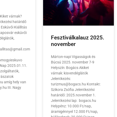
 Kiket várnak?
ntkezési határidő
Esküvői Kiállítás
Kaposvár esküvői
Fesztiválkalauz 2025.
déglátók,
november
allitas@gmail.com
Márton-napi Vigasságok és
omogyieskuvo
Búcsú 2025. november 7-9
t Nap 2025.01.11.
Helyszín: Bogács Akiket
zolgáltatók,
várnak: kisvendéglátók
rászatok
Jelentkezés:
u amíg hely van
turizmus@bogacs.hu Kontakt:
y.hu III. Nagy
Szikora Zsófia Jelentkezési
határidő: 2025.november 1.
Jelentkezési lap: bogacs.hu
Helypénz: 10.000 Ft/nap,
áramigénnyel 12.000 Ft/nap,