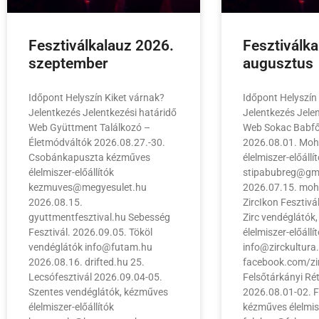
Fesztiválkalauz 2026.
Fesztiválk
szeptember
augusztus
Időpont Helyszín Kiket várnak?
Időpont Helyszín
Jelentkezés Jelentkezési határidő
Jelentkezés Jele
Web Gyüttment Találkozó –
Web Sokac Babfő
Életmódváltók 2026.08.27.-30.
2026.08.01. Mo
Csobánkapuszta kézműves
élelmiszer-előállí
élelmiszer-előállítók
stipabubreg@gm
kezmuves@megyesulet.hu
2026.07.15. moh
2026.08.15.
ZircIkon Fesztivá
gyuttmentfesztival.hu Sebesség
Zirc vendéglátók
Fesztivál. 2026.09.05. Tököl
élelmiszer-előállí
vendéglátók info@futam.hu
info@zirckultura
2026.08.16. drifted.hu 25.
facebook.com/zi
Lecsófesztivál 2026.09.04-05.
Felsőtárkányi R
Szentes vendéglátók, kézműves
2026.08.01-02. F
élelmiszer-előállítók
kézműves élelmisz