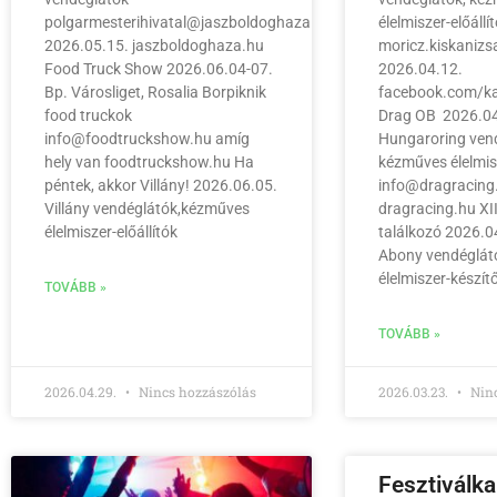
polgarmesterihivatal@jaszboldoghaza.hu
élelmiszer-előállí
2026.05.15. jaszboldoghaza.hu
moricz.kiskaniz
Food Truck Show 2026.06.04-07.
2026.04.12.
Bp. Városliget, Rosalia Borpiknik
facebook.com/ka
food truckok
Drag OB 2026.04
info@foodtruckshow.hu amíg
Hungaroring ven
hely van foodtruckshow.hu Ha
kézműves élelmisz
péntek, akkor Villány! 2026.06.05.
info@dragracing
Villány vendéglátók,kézműves
dragracing.hu XI
élelmiszer-előállítók
találkozó 2026.04
Abony vendéglát
élelmiszer-készít
TOVÁBB »
TOVÁBB »
2026.04.29.
Nincs hozzászólás
2026.03.23.
Ninc
Fesztiválk