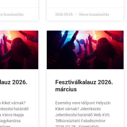
s hozzászólás
2026.05.29.
Nincs hozzászólás
alauz 2026.
Fesztiválkalauz 2026.
március
 Kiket várnak?
Esemény neve Időpont Helyszín
ntkezési határidő
Kiket várnak? Jelentkezés
 Város Napja
Jelentkezési határidő Web XVII.
Nagykanizsa
Télbúcsúztató Faludisznótor
zműves
2026.02.28. Szigetújfalu