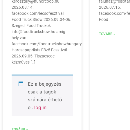
kerosztaly@hunorcoop.hu
faluhaz@felsota
2026.08.14.
2026.07.15.
facebook.com/lecsofesztival
facebook.com/fe
Food Truck Show 2026.09.04-06.
Food
Szeged Food Truckok
info@foodtruckshow.hu amíg
TOVÁBB »
hely van
facebook.com/foodtruckshowhungary
Harcsapaprikás Főző Fesztivál
2026.09.05. Tiszacsege
kézműves […]
Ez a bejegyzés
csak a tagok
számára érhető
el.
log in
TOVÁBB »