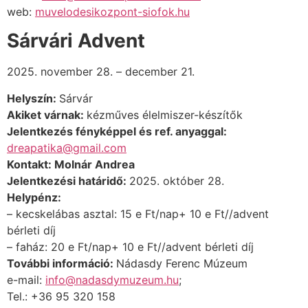
web:
muvelodesikozpont-siofok.hu
Sárvári Advent
2025. november 28. – december 21.
Helyszín:
Sárvár
Akiket várnak:
kézműves élelmiszer-készítők
Jelentkezés fényképpel és ref. anyaggal:
dreapatika@gmail.com
Kontakt: Molnár Andrea
Jelentkezési határidő:
2025. október 28.
Helypénz:
– kecskelábas asztal: 15 e Ft/nap+ 10 e Ft//advent
bérleti díj
– faház: 20 e Ft/nap+ 10 e Ft//advent bérleti díj
További információ
:
Nádasdy Ferenc Múzeum
e-mail:
info@nadasdymuzeum.hu
;
Tel.: +36 95 320 158