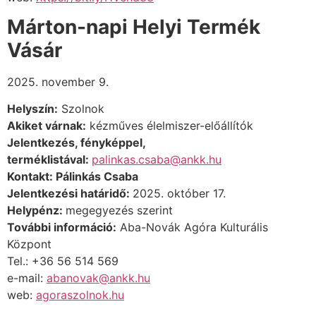
Márton-napi Helyi Termék
Vásár
2025. november 9.
Helyszín:
Szolnok
Akiket várnak:
kézműves élelmiszer-előállítók
Jelentkezés, fényképpel,
terméklistával:
palinkas.csaba@ankk.hu
Kontakt: Pálinkás Csaba
Jelentkezési határidő:
2025. október 17.
Helypénz:
megegyezés szerint
További információ:
Aba-Novák Agóra Kulturális
Központ
Tel.: +36 56 514 569
e-mail:
abanovak@ankk.hu
web:
agoraszolnok.hu