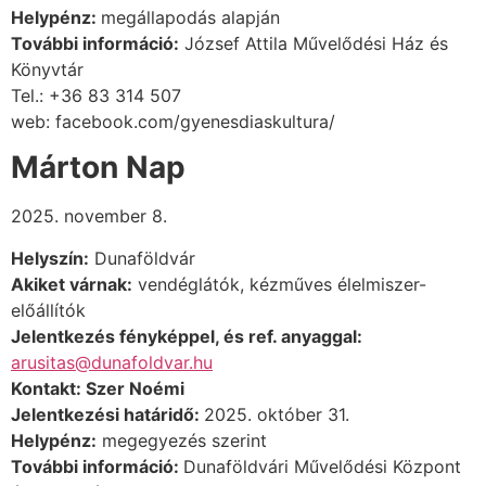
Helypénz:
megállapodás alapján
További információ:
József Attila Művelődési Ház és
Könyvtár
Tel.: +36 83 314 507
web: facebook.com/gyenesdiaskultura/
Márton Nap
2025. november 8.
Helyszín:
Dunaföldvár
Akiket várnak:
vendéglátók, kézműves élelmiszer-
előállítók
Jelentkezés fényképpel, és ref. anyaggal:
arusitas@dunafoldvar.hu
Kontakt:
Szer Noémi
Jelentkezési határidő:
2025. október 31.
Helypénz:
megegyezés szerint
További információ
:
Dunaföldvári Művelődési Központ