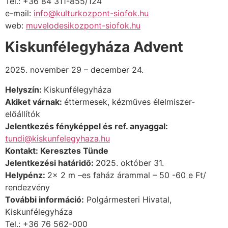
Tel.: +36 84 311-855/124
e-mail:
info@kulturkozpont-siofok.hu
web:
muvelodesikozpont-siofok.hu
Kiskunfélegyháza Advent
2025. november 29 – december 24.
Helyszín:
Kiskunfélegyháza
Akiket várnak:
éttermesek,
kézműves élelmiszer-
előállítók
Jelentkezés fényképpel és ref. anyaggal:
tundi@kiskunfelegyhaza.hu
Kontakt: Keresztes Tünde
Jelentkezési határidő:
2025. október 31.
Helypénz:
2x 2 m –es faház árammal – 50 -60 e Ft/
rendezvény
További információ:
Polgármesteri Hivatal,
Kiskunfélegyháza
Tel.: +36 76 562-000