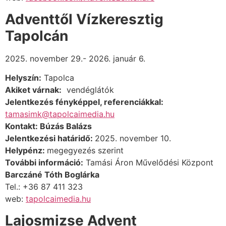
Adventtől Vízkeresztig
Tapolcán
2025. november 29.- 2026. január 6.
Helyszín:
Tapolca
Akiket várnak:
vendéglátók
Jelentkezés fényképpel, referenciákkal:
tamasimk@tapolcaimedia.hu
Kontakt: Búzás Balázs
Jelentkezési határidő:
2025. november 10.
Helypénz:
megegyezés szerint
További információ:
Tamási Áron Művelődési Központ
Barczáné Tóth Boglárka
Tel.: +36 87 411 323
web:
tapolcaimedia.hu
Lajosmizse Advent