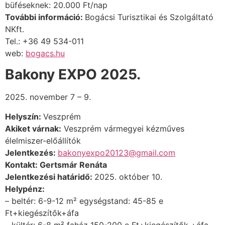
büféseknek: 20.000 Ft/nap
További információ:
Bogácsi Turisztikai és Szolgáltató
NKft.
Tel.
: +36 49 534-011
web:
bogacs.hu
Bakony EXPO 2025.
2025. november 7 – 9.
Helyszín:
Veszprém
Akiket várnak:
Veszprém vármegyei kézműves
élelmiszer-előállítók
Jelentkezés:
bakonyexpo20123@gmail.com
Kontakt: Gertsmár Renáta
Jelentkezési határidő:
2025. október 10.
Helypénz:
– beltér: 6-9-12 m
²
egységstand: 45-85 e
Ft+kiegészítők+áfa
– kültér: 6-8 m
²
faház 150-200 e Ft+kiegészítők +áfa