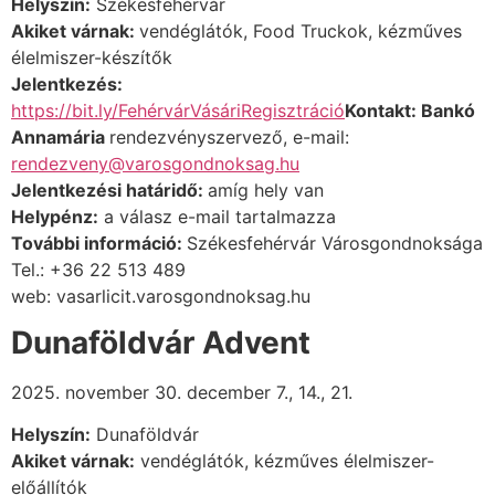
Helyszín:
Székesfehérvár
Akiket várnak:
vendéglátók, Food Truckok, kézműves
élelmiszer-készítők
Jelentkezés:
https://bit.ly/FehérvárVásáriRegisztráció
Kontakt:
Bankó
Annamária
rendezvényszervező, e-mail:
rendezveny@varosgondnoksag.hu
Jelentkezési határidő:
amíg hely van
Helypénz:
a válasz e-mail tartalmazza
További információ
:
Székesfehérvár Városgondnoksága
Tel.: +36 22 513 489
web
: vasarlicit.varosgondnoksag.hu
Dunaföldvár Advent
2025. november 30. december 7., 14., 21.
Helyszín:
Dunaföldvár
Akiket várnak:
vendéglátók, kézműves élelmiszer-
előállítók