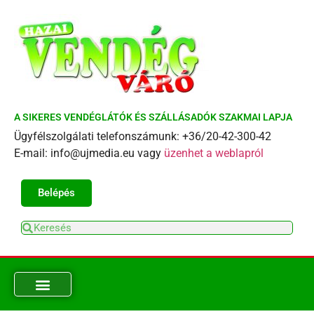
A SIKERES VENDÉGLÁTÓK ÉS SZÁLLÁSADÓK SZAKMAI LAPJA
Ügyfélszolgálati telefonszámunk: +36/20-42-300-42
E-mail: info@ujmedia.eu vagy
üzenhet a weblapról
Belépés