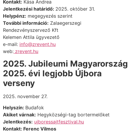
Kontakt:
Kása Andrea
Jelentkezési határidő:
2025. október 31.
Helypénz:
megegyezés szerint
További információ:
Zalaegerszegi
Rendezvényszervező Kft
Kelemen Attila ügyvezető
e-mail:
info@zrevent.hu
web:
zrevent.hu
2025. Jubileumi Magyarország
2025. évi legjobb Újbora
verseny
2025. november 27.
Helyszín:
Budafok
Akiket várnak:
Hegyközségi-tag bortermelőket
Jelentkezés:
ujboressajtfesztival.hu
Kontakt: Ferenc Vilmos