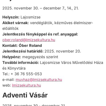
2025. november 30. – december 7., 14., 21.
Helyszín:
Lajosmizse
Akiket várnak:
vendéglátók, kézműves élelmiszer-
előállítók
Jelentkezés fényképpel és ref. anyaggal:
ober.roland@lmizsekultura.hu
Kontakt:
Óber Roland
Jelentkezési határidő:
2025. november 20.
Helypénz:
megegyezés szerint
További információ
:
Lajosmizse Város Művelődési Háza
és Könyvtára
Tel.: + 36 76 555-053
e-mail:
muvhaz@lmizsekultura.hu
web:
lmizsekultura.hu
Adventi Vásár
2025. november 30.- december 21.