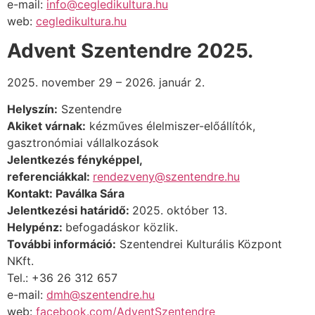
e-mail:
info@cegledikultura.hu
web:
cegledikultura.hu
Advent Szentendre 2025.
2025. november
29 – 2026. január 2.
Helyszín:
Szentendre
Akiket várnak:
kézműves élelmiszer-előállítók,
gasztronómiai vállalkozások
Jelentkezés fényképpel,
referenciákkal:
rendezveny@szentendre.hu
Kontakt: Paválka Sára
Jelentkezési határidő:
2025. október 13.
Helypénz:
befogadáskor közlik.
További információ:
Szentendrei Kulturális Központ
NKft.
Tel.: +36 26 312 657
e-mail:
dmh@szentendre.hu
web:
facebook.com/AdventSzentendre