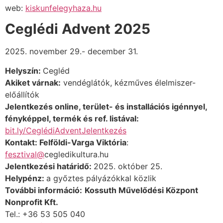
web:
kiskunfelegyhaza.hu
Ceglédi Advent 2025
2025. november 29.- december 31.
Helyszín:
Cegléd
Akiket várnak:
vendéglátók, kézműves élelmiszer-
előállítók
Jelentkezés online, terület- és installációs igénnyel,
fényképpel, termék és ref. listával:
bit.ly/CeglédiAdventJelentkezés
Kontakt: Felföldi-Varga Viktória
:
fesztival@
cegledikultura.hu
Jelentkezési határidő:
2025. október 25.
Helypénz:
a győztes pályázókkal közlik
További információ:
Kossuth Művelődési Központ
Nonprofit Kft.
Tel.: +36 53 505 040