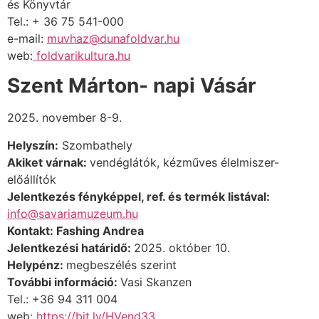
és Könyvtár
Tel.: + 36 75 541-000
e-mail:
muvhaz@dunafoldvar.hu
web:
foldvarikultura.hu
Szent Márton- napi Vásár
2025. november 8-9.
Helyszín:
Szombathely
Akiket várnak:
vendéglátók, kézműves élelmiszer-
előállítók
Jelentkezés fényképpel, ref. és termék listával:
info@savariamuzeum.hu
Kontakt: Fashing Andrea
Jelentkezési határidő:
2025. október 10.
Helypénz:
megbeszélés szerint
További információ
:
Vasi Skanzen
Tel.: +36 94 311 004
web:
https://bit.ly/HVend33