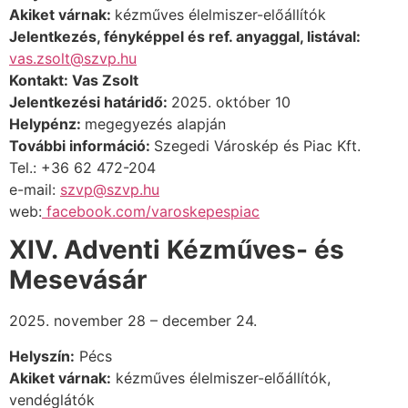
Akiket várnak:
kézműves élelmiszer-előállítók
Jelentkezés, fényképpel és ref. anyaggal, listával:
vas.zsolt@szvp.hu
Kontakt: Vas Zsolt
Jelentkezési határidő:
2025. október 10
Helypénz:
megegyezés alapján
További információ:
Szegedi Városkép és Piac Kft.
Tel.: +36 62 472-204
e-mail:
szvp@szvp.hu
web:
facebook.com/varoskepespiac
XIV. Adventi Kézműves- és
Mesevásár
2025. november 28 – december 24.
Helyszín:
Pécs
Akiket várnak:
kézműves élelmiszer-előállítók,
vendéglátók