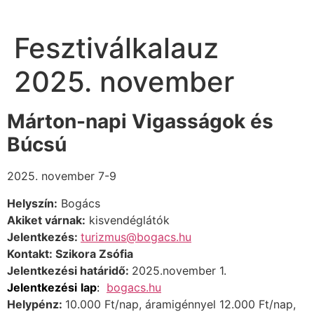
Fesztiválkalauz
2025. november
Márton-napi Vigasságok és
Búcsú
2025. november 7-9
Helyszín:
Bogács
Akiket várnak:
kis
vendéglátók
Jelentkezés:
turizmus@bogacs.hu
Kontakt: Szikora
Zsófia
Jelentkezési határidő:
2025.november 1.
J
elentkezési
lap
:
bogacs.hu
Helypénz:
10.000 Ft/nap, áramigénnyel 12.000 Ft/nap,