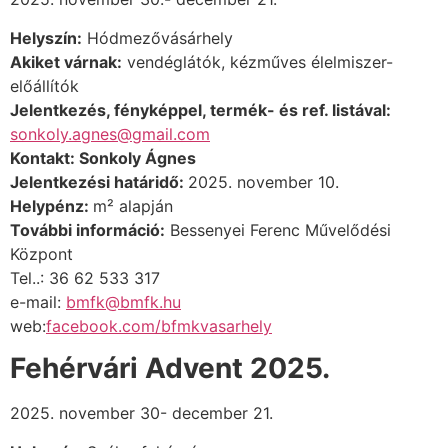
Helyszín:
Hódmezővásárhely
Akiket várnak:
vendéglátók,
kézműves élelmiszer-
előállítók
Jelentkezés, fényképpel, termék- és ref. listával:
sonkoly.agnes@gmail.com
Kontakt: Sonkoly Ágnes
Jelentkezési határidő:
2025. november 10.
Helypénz:
m
²
alapján
További információ:
Bessenyei Ferenc Művelődési
Központ
Tel..: 36 62 533 317
e-mail:
bmfk@bmfk.hu
web:
facebook.com/bfmkvasarhely
Fehérvári Advent 2025.
2025. november 30- december 21.