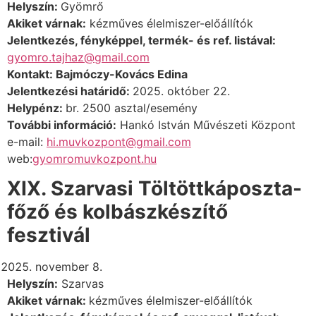
Helyszín:
Gyömrő
Akiket várnak:
kézműves élelmiszer-előállítók
Jelentkezés, fényképpel, termék- és ref. listával:
gyomro.tajhaz@gmail.com
Kontakt: Bajmóczy-Kovács Edina
Jelentkezési határidő:
2025. október 22.
Helypénz:
br.
2500 asztal/esemény
További információ:
Hankó István Művészeti Központ
e-mail
:
hi.muvkozpont@gmail.com
web:
gyomromuvkozpont.hu
XIX. Szarvasi Töltöttkáposzta-
főző és kolbászkészítő
fesztivál
november 8.
Helyszín:
Szarvas
Akiket várnak:
kézműves élelmiszer-előállítók