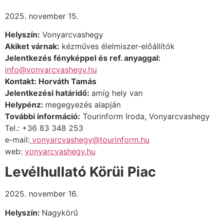
2025. november 15.
Helyszín:
Vonyarcvashegy
Akiket várnak:
kézműves élelmiszer-előállítók
Jelentkezés fényképpel és ref. anyaggal:
info@vonyarcvashegy.hu
Kontakt: Horváth Tamás
Jelentkezési határidő:
amíg hely van
Helypénz:
megegyezés alapján
További információ:
Tourinform Iroda, Vonyarcvashegy
Tel.: +36 83 348 253
e-mail:
vonyarcvashegy@tourinform.hu
web:
vonyarcvashegy.hu
Levélhullató Körüi Piac
2025. november 16.
Helyszín:
Nagykörű