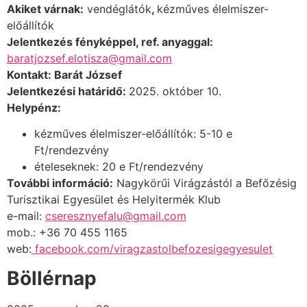
Akiket várnak:
vendéglátók
,
kézműves élelmiszer-
előállítók
Jelentkezés fényképpel, ref. anyaggal:
baratjozsef.elotisza@gmail.com
Kontakt: Barát József
Jelentkezési határidő:
2025. október 10.
Helypénz:
kézműves élelmiszer-előállítók: 5-10 e
Ft/rendezvény
ételeseknek: 20 e Ft/rendezvény
További információ:
Nagykörűi Virágzástól a Befőzésig
Turisztikai Egyesület és Helyitermék Klub
e-mail:
cseresznyefalu@gmail.com
mob.: +36 70 455 1165
web:
facebook.com/viragzastolbefozesigegyesulet
Böllérnap