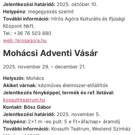
Jelentkezési határidő:
2025. október 10.
Helypénz
: megegyezés szerint
További információ:
Hírös Agóra Kulturális és Ifjúsági
Központ Nkft.
Tel.: +36 76 503 880
web: hirosagora.hu
Mohácsi Adventi Vásár
2025. november 29. – december 21.
Helyszín:
Mohács
Akiket várnak:
kézműves élelmiszer-előállítók
Jelentkezés fényképpel, termék és ref. listával:
kossuthteatrum.hu
Kontakt: Bősz Gábor
Jelentkezési határidő:
2025. november 5.
Helypénz:
2×1 m –es pult: 5 e Ft+áfa/nap+ áramdíj
További információ:
Kossuth Teátrum, Westend Szinház