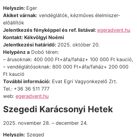
Helyszín:
Eger
Akiket várnak:
vendéglátók, kézműves élelmiszer-
előállítók
Jelentkezés fényképpel és ref. listával:
egeradvent.hu
Kontakt: Kékvölgyi Noémi
Jelentkezési határidő:
2025. október 20.
Helypénz a
Dobó téren:
– árusoknak: 400 000 Ft+áfa/faház+ 100 000 Ft kaució,
– vendéglátósoknak: 800 000 Ft+áfa/faház+ 200 000
Ft kaució
További információ:
Evat Egri Vagyonkezelő Zrt.
Tel.: +36 36 511 777
web:
egeradvent.hu
Szegedi Karácsonyi Hetek
2025. november 28. – december 24.
Helyszín:
Szeged