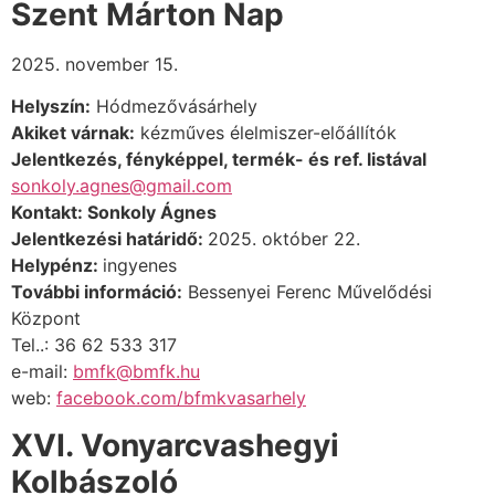
Szent Márton Nap
2025. november 15.
Helyszín:
Hódmezővásárhely
Akiket várnak:
kézműves élelmiszer-előállítók
Jelentkezés, fényképpel, termék- és ref. listával
sonkoly.agnes@gmail.com
Kontakt: Sonkoly Ágnes
Jelentkezési határidő:
2025. október 22.
Helypénz:
ingyenes
További információ:
Bessenyei Ferenc Művelődési
Központ
Tel..: 36 62 533 317
e-mail:
bmfk@bmfk.hu
web:
facebook.com/bfmkvasarhely
XVI. Vonyarcvashegyi
Kolbászoló