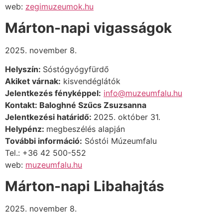
web:
zegimuzeumok.hu
Márton-napi vigasságok
2025. november 8.
Helyszín:
Sóstógyógyfürdő
Akiket várnak:
kisvendéglátók
Jelentkezés fényképpel:
info@muzeumfalu.hu
Kontakt:
Baloghné Szűcs Zsuzsanna
Jelentkezési határidő:
2025. október 31.
Helypénz:
megbeszélés alapján
További információ:
Sóstói Múzeumfalu
Tel.: +36 42 500-552
web:
muzeumfalu.hu
Márton-napi Libahajtás
2025. november 8.