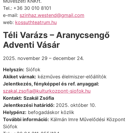
Művészeti KNKft.
Tel.: +36 30 010 8101
e-mail:
szinhaz.westend@gmail.com
web:
kossuthteatrum.hu
Téli Varázs – Aranycsengő
Adventi Vásár
2025. november 29 – december 24.
Helyszín:
Siófok
Akiket várnak:
kézműves élelmiszer-előállítók
Jelentkezés, fényképpel és ref. anyaggal:
szakal.zsofia@kulturkozpont-siofok.hu
Kontakt: Szakál Zsófia
Jelentkezési határidő:
2025. október 10.
Helypénz:
befogadáskor közlik
További információ:
Kálmán Imre Művelődési Központ
Siófok