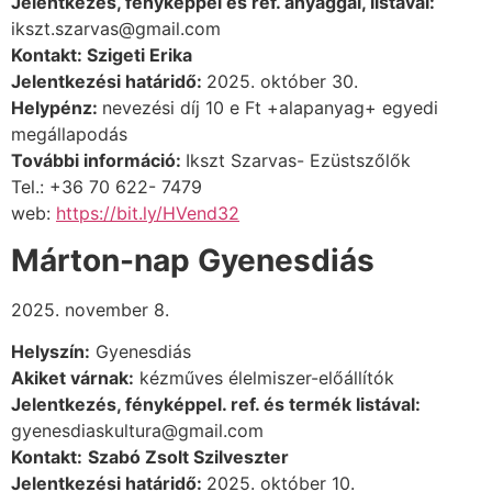
Jelentkezés, fényképpel és ref. anyaggal, listával:
ikszt.szarvas@gmail.com
Kontakt: Szigeti Erika
Jelentkezési határidő:
2025. október 30.
Helypénz:
nevezési díj 10 e Ft +alapanyag+ egyedi
megállapodás
További információ:
Ikszt Szarvas- Ezüstszőlők
Tel.: +36
70
62
2-
7479
web:
https://bit.ly/HVend32
Márton-nap Gyenesdiás
2025. november 8.
Helyszín:
Gyenesdiás
Akiket várnak:
kézműves élelmiszer-előállítók
Jelentkezés, fényképpel. ref. és termék listával:
gyenesdiaskultura@gmail.com
Kontakt:
Szabó Zsolt Szilveszter
Jelentkezési határidő:
2025. október 10.