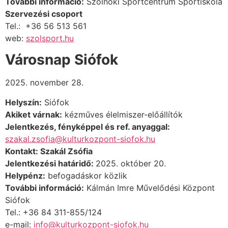
További információ:
Szolnoki Sportcentrum Sportiskola
Szervezési csoport
Tel.: +36 56 513 561
web:
szolsport.hu
Városnap Siófok
2025. november 28.
Helyszín:
Siófok
Akiket várnak:
kézműves élelmiszer-előállítók
Jelentkezés, fényképpel és ref. anyaggal:
szakal.zsofia@kulturkozpont-siofok.hu
Kontakt: Szakál Zsófia
Jelentkezési határidő:
2025. október 20.
Helypénz:
befogadáskor közlik
További információ:
Kálmán Imre Művelődési Központ
Siófok
Tel.: +36 84 311-855/124
e-mail:
info@kulturkozpont-siofok.hu