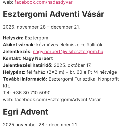
web:
facebook.com/nadasdyvar
Esztergomi Adventi Vásár
2025. november 28 – december 21.
Helyszín:
Esztergom
Akiket várnak:
kézműves élelmiszer-előállítók
Jelentkezés:
nagy.norbert@visitesztergom.hu
Kontakt:
Nagy Norbert
Jelentkezési határidő:
2025. október 17.
Helypénz:
fél faház (2×2 m) – br. 60 e Ft /4 hétvége
További információ:
Esztergomi Turisztikai Nonprofit
Kft,
Tel.: +36 30 710 5090
web: facebook.com/EsztergomiAdventiVasar
Egri Advent
2025.november 28.- december 21.