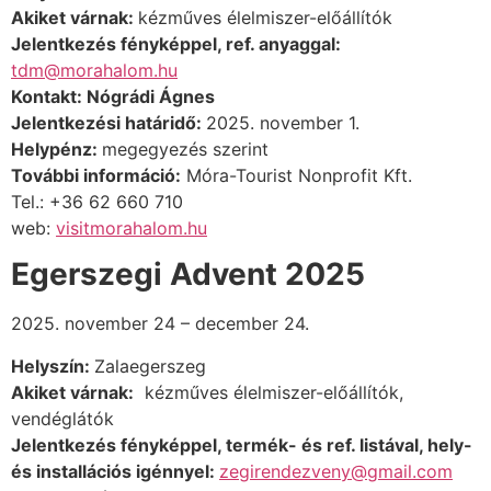
Akiket várnak:
kézműves élelmiszer-előállítók
Jelentkezés fényképpel, ref. anyaggal:
tdm@morahalom.hu
Kontakt: Nógrádi Ágnes
Jelentkezési határidő:
2025. november 1.
Helypénz:
megegyezés szerint
További információ:
Móra-Tourist Nonprofit Kft.
Tel.: +36 62 660 710
web:
visitmorahalom.hu
Egerszegi Advent 2025
2025. november 24 – december 24.
Helyszín:
Zalaegerszeg
Akiket várnak:
kézműves élelmiszer-előállítók,
vendéglátók
Jelentkezés fényképpel, termék- és ref. listával, hely-
és installációs igénnyel:
zegirendezveny@gmail.com