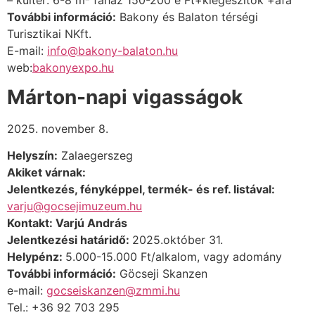
További információ:
Bakony és Balaton térségi
Turisztikai NKft.
E-mail:
info@bakony-balaton.hu
web:
bakonyexpo.hu
Márton-napi vigasságok
2025. november 8.
Helyszín:
Zalaegerszeg
Akiket várnak:
Jelentkezés, fényképpel, termék- és ref. listával:
varju@gocsejimuzeum.hu
Kontakt: Varjú András
Jelentkezési határidő:
2025.október 31.
Helypénz:
5.000-15.000 Ft/alkalom, vagy adomány
További információ:
Göcseji Skanzen
e-mail:
gocseiskanzen@zmmi.hu
Tel.: +36 92 703 295