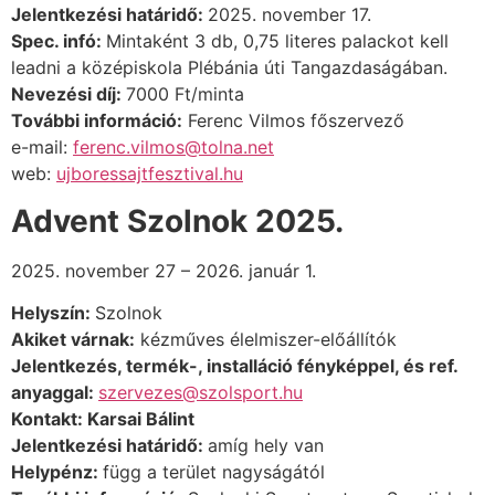
Jelentkezési határidő:
2025. november 17.
Spec. infó:
Mintaként 3 db, 0,75 literes palackot kell
leadni a középiskola Plébánia úti Tangazdaságában.
Nevezési díj:
7000 Ft/minta
További információ:
Ferenc Vilmos főszervező
e-mail:
ferenc.vilmos@tolna.net
web:
ujboressajtfesztival.hu
Advent Szolnok 2025.
2025. november 27 – 2026. január 1.
Helyszín:
Szolnok
Akiket várnak:
kézműves élelmiszer-előállítók
Jelentkezés, termék-, installáció fényképpel, és ref.
anyaggal:
szervezes@szolsport.hu
Kontakt: Karsai Bálint
Jelentkezési határidő:
amíg hely van
Helypénz:
függ a terület nagyságától