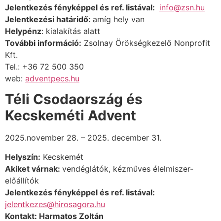
Jelentkezés fényképpel és ref. listával:
info@zsn.hu
Jelentkezési határidő:
amíg hely van
Helypénz
:
kialakítás alatt
További információ:
Zsolnay Örökségkezelő Nonprofit
Kft.
Tel.: +36 72 500 350
web:
adventpecs.hu
Téli Csodaország és
Kecskeméti Advent
2025.november 28. – 2025. december 31.
Helyszín:
Kecskemét
Akiket várnak:
vendéglátók,
kézműves élelmiszer-
előállítók
Jelentkezés fényképpel és ref. listával:
jelentkezes@hirosagora.hu
Kontakt:
Harmatos Zoltán