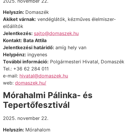
2025. november 22.
Helyszín:
Domaszék
Akiket várnak:
vendéglátók, kézműves élelmiszer-
előállítók
Jelentkezés:
sajto@domaszek.hu
Kontakt: Bata Attila
Jelentkezési határidő:
amíg hely van
Helypénz:
ingyenes
További információ:
Polgármesteri Hivatal, Domaszék
Tel.: +36 62 284 011
e-mail:
hivatal@domaszek.hu
web:
domaszek.hu/
Mórahalmi Pálinka- és
Tepertőfesztivál
2025. november 22.
Helyszín:
Mórahalom