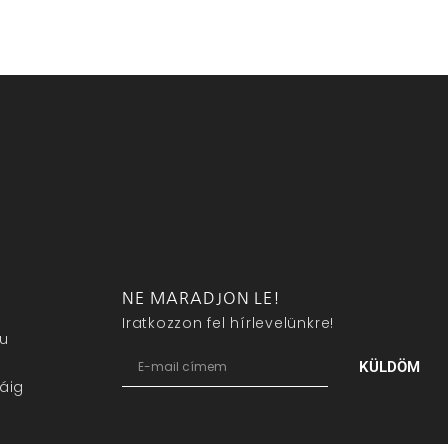
NE MARADJON LE!
Iratkozzon fel hírlevelünkre!
eu
KÜLDÖM
áig