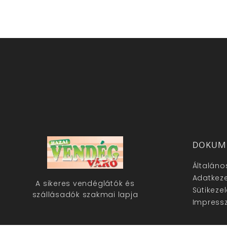
DOKUM
Általáno
Adatkeze
A sikeres vendéglátók és
Sütikeze
szállásadók szakmai lapja
Impress