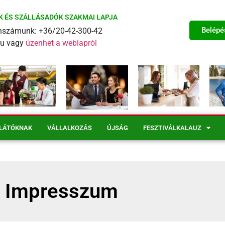
K ÉS SZÁLLÁSADÓK SZAKMAI LAPJA
Belépé
fonszámunk: +36/20-42-300-42
eu vagy
üzenhet a weblapról
LÁTÓKNAK
VÁLLALKOZÁS
ÚJSÁG
FESZTIVÁLKALAUZ
Impresszum