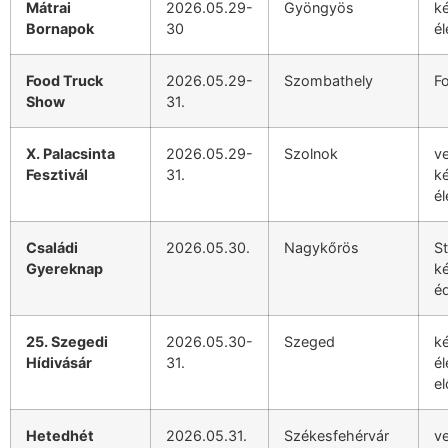
Mátrai
2026.05.29-
Gyöngyös
k
Bornapok
30
él
Food Truck
2026.05.29-
Szombathely
F
Show
31.
X. Palacsinta
2026.05.29-
Szolnok
v
Fesztivál
31.
k
él
Családi
2026.05.30.
Nagykőrös
St
Gyereknap
k
éd
25. Szegedi
2026.05.30-
Szeged
k
Hídivásár
31.
él
el
Hetedhét
2026.05.31.
Székesfehérvár
v