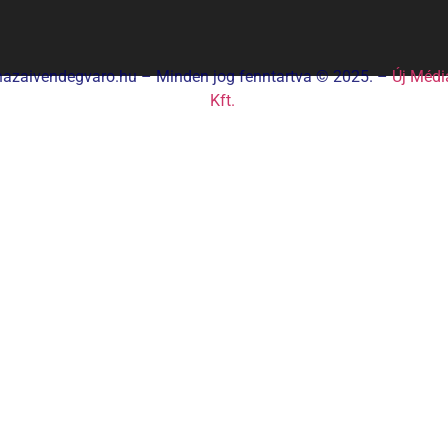
hazaivendegvaro.hu – Minden jog fenntartva © 2025. –
Új Médi
Kft.