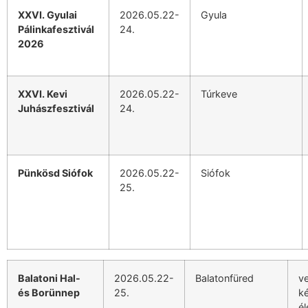
XXVI. Gyulai
2026.05.22-
Gyula
Pálinkafesztivál
24.
2026
XXVI. Kevi
2026.05.22-
Túrkeve
Juhászfesztivál
24.
Pünkösd Siófok
2026.05.22-
Siófok
25.
Balatoni Hal-
2026.05.22-
Balatonfüred
v
és Borünnep
25.
k
él