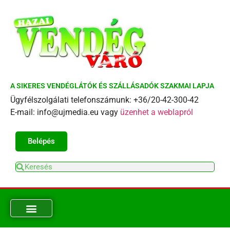
A SIKERES VENDÉGLÁTÓK ÉS SZÁLLÁSADÓK SZAKMAI LAPJA
Ügyfélszolgálati telefonszámunk: +36/20-42-300-42
E-mail: info@ujmedia.eu vagy
üzenhet a weblapról
Belépés