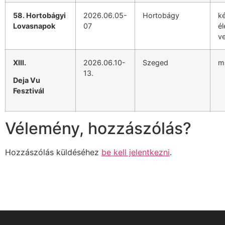
58. Hortobágyi
2026.06.05-
Hortobágy
k
Lovasnapok
07
él
v
XIII.
2026.06.10-
Szeged
m
13.
Deja Vu
Fesztivál
Vélemény, hozzászólás?
Hozzászólás küldéséhez
be kell jelentkezni
.