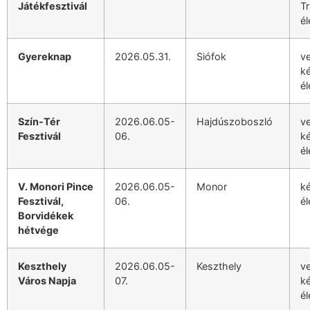
Játékfesztivál
T
él
Gyereknap
2026.05.31.
Siófok
v
k
él
Szín-Tér
2026.06.05-
Hajdúszoboszló
v
Fesztivál
06.
k
él
V. Monori Pince
2026.06.05-
Monor
k
Fesztivál,
06.
él
Borvidékek
hétvége
Keszthely
2026.06.05-
Keszthely
v
Város Napja
07.
k
él