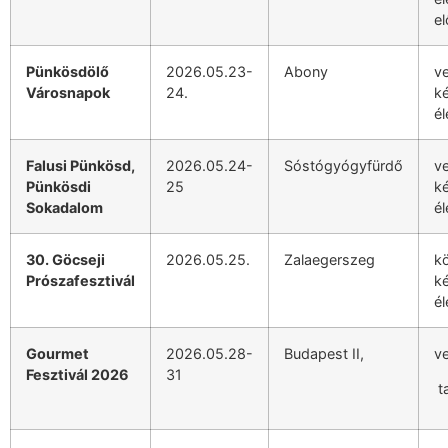
el
Pünkösdölő
2026.05.23-
Abony
v
Városnapok
24.
k
él
Falusi Pünkösd,
2026.05.24-
Sóstógyógyfürdő
v
Pünkösdi
25
k
Sokadalom
él
30. Göcseji
2026.05.25.
Zalaegerszeg
kö
Prószafesztivál
k
él
Gourmet
2026.05.28-
Budapest II,
v
Fesztivál 2026
31
t