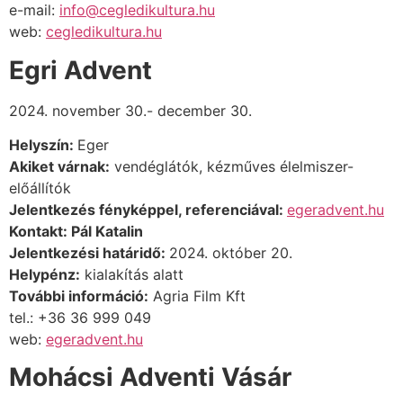
e-mail:
info@cegledikultura.hu
web:
cegledikultura.hu
Egri Advent
2024. november 30.- december 30.
Helyszín:
Eger
Akiket várnak:
vendéglátók, kézműves élelmiszer-
előállítók
Jelentkezés fényképpel, referenciával:
egeradvent.hu
Kontakt: Pál Katalin
Jelentkezési határidő:
2024. október 20.
Helypénz:
kialakítás alatt
További információ:
Agria Film Kft
tel.: +36 36 999 049
web:
egeradvent.hu
Mohácsi Adventi Vásár