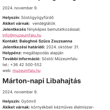
2024. november 9.
Helyszín:
Sóstógyógyfürdő
Akiket várnak:
vendéglátók
Jelentkezés
fényképes bemutatkozással
:
info@muzeumfalu.hu
Kontakt:
Baloghné Szűcs Zsuzsanna
Jelentkezési határidő:
2024. október 31.
Helypénz:
megállapodás alapján
További információ:
Sóstói Múzeumfalu
tel.: +36 42 500-552
web:
muzeumfalu.hu
Márton-napi Libahajtás
2024. november 9.
Helyszín:
Gyömrő
Akiket várnak:
környékbeli kézműves élelmiszer-