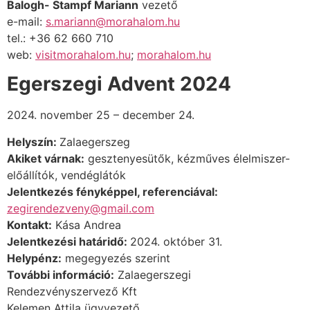
Balogh- Stampf Mariann
vezető
e-mail:
s.mariann@morahalom.hu
tel.: +36 62 660 710
web:
visitmorahalom.hu
;
morahalom.hu
Egerszegi Advent 2024
2024. november 25 – december 24.
Helyszín:
Zalaegerszeg
Akiket várnak:
gesztenyesütők, kézműves élelmiszer-
előállítók, vendéglátók
Jelentkezés fényképpel, referenciával:
zegirendezveny@gmail.com
Kontakt:
Kása Andrea
Jelentkezési határidő:
2024. október 31.
Helypénz:
megegyezés szerint
További információ:
Zalaegerszegi
Rendezvényszervező Kft
Kelemen Attila ügyvezető