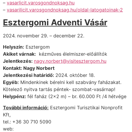
–
vasarlicit.varosgondnoksag.hu
–
vasarilicit.varosgondnoksag.hu/oldal-latogatoinak-2
Esztergomi Adventi Vásár
2024. november 29. – december 22.
Helyszín:
Esztergom
Akiket várnak:
kézműves élelmiszer-előállítók
Jelentkezés:
nagy.norbert@visitesztergom.hu
Kontakt:
Nagy Norbert
Jelentkezési határidő:
2024. október 18.
Egyéb:
Mindenkinek bérelni kell szabvány faházakat.
Kötelező nyitva tartás péntek- szombat-vasárnap!
Helypénz:
fél faház (2×2 m) – br. 60.000 Ft /4 hétvége
További információ:
Esztergomi Turisztikai Nonprofit
Kft,
tel.: +36 30 710 5090
web: