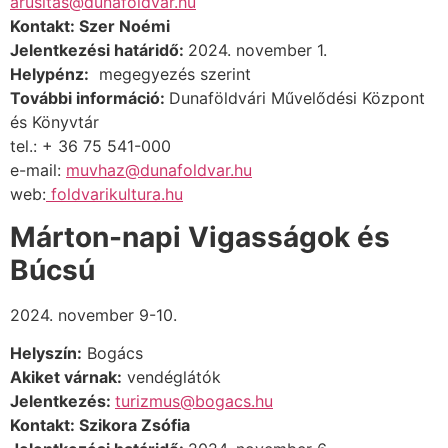
arusitas@dunafoldvar.hu
Kontakt:
Szer Noémi
Jelentkezési határidő:
2024. november 1.
Helypénz:
megegyezés szerint
További információ
:
Dunaföldvári Művelődési Központ
és Könyvtár
tel.: + 36 75 541-000
e-mail:
muvhaz@dunafoldvar.hu
web:
foldvarikultura.hu
Márton-napi Vigasságok és
Búcsú
2024. november 9-10.
Helyszín:
Bogács
Akiket várnak:
vendéglátók
Jelentkezés:
turizmus@bogacs.hu
Kontakt: Szikora
Zsófia