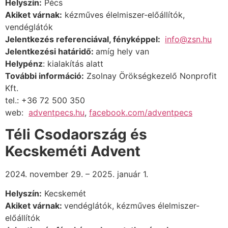
Helyszín:
Pécs
Akiket várnak:
kézműves élelmiszer-előállítók,
vendéglátók
Jelentkezés referenciával, fényképpel:
info@zsn.hu
Jelentkezési határidő:
amíg hely van
Helypénz
:
kialakítás alatt
További információ:
Zsolnay Örökségkezelő Nonprofit
Kft.
tel.: +36 72 500 350
web:
adventpecs.hu
,
facebook.com/adventpecs
Téli Csodaország és
Kecskeméti Advent
2024. november 29. – 2025. január 1.
Helyszín:
Kecskemét
Akiket várnak:
vendéglátók,
kézműves élelmiszer-
előállítók