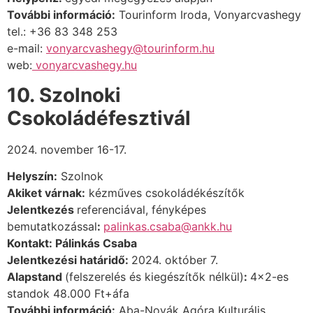
További információ:
Tourinform Iroda, Vonyarcvashegy
tel.: +36 83 348 253
e-mail:
vonyarcvashegy@tourinform.hu
web:
vonyarcvashegy.hu
10. Szolnoki
Csokoládéfesztivál
2024. november 16-17.
Helyszín:
Szolnok
Akiket várnak:
kézműves csokoládékészítők
Jelentkezés
referenciával, fényképes
bemutatkozással
:
palinkas.csaba@ankk.hu
Kontakt: Pálinkás Csaba
Jelentkezési határidő:
2024. október 7.
Alapstand
(felszerelés és kiegészítők nélkül)
:
4×2-es
standok 48.000 Ft+áfa
További információ:
Aba-Novák Agóra Kulturális