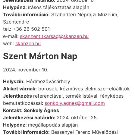
Helypénz:
írásos tájékoztatás alapján
További információ:
Szabadtéri Néprajzi Múzeum,
Szentendre
tel.: +36 26 502 501
e-mail:
skanzentitkarsag@skanzen.hu
web:
skanzen.hu
Szent Márton Nap
2024. november 10.
Helyszín:
Hódmezővásárhely
Akiket várnak:
borosok,
kézműves élelmiszer-előállítók
Jelentkezés
referenciával, terméklistával, fényképes
bemutatkozással
:
sonkoly.agnes@gmail.com
Kontakt: Sonkoly Ágnes
Jelentkezési határidő:
2024. október 25.
Helypénz:
megállapodás alapján
További információ:
Bessenyei Ferenc Művelődési