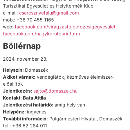
Turisztikai Egyesület és Helyitermék Klub
e-mail:
cseresznyefalu@gmail.com
mob.: +36 70 455 1165
web:
facebook.com/viragzastolbefozesigegyesulet
;
facebook.com/nagykorutourinform
Böllérnap
2024. november 23.
Helyszín:
Domaszék
Akiket várnak:
vendéglátók, kézműves élelmiszer-
előállítók
Jelentkezés:
sajto@domaszek.hu
Kontakt: Bata Attila
Jelentkezési határidő:
amíg hely van
Helypénz:
ingyenes
További információ:
Polgármesteri Hivatal, Domaszék
tel.: +36 62 284 011