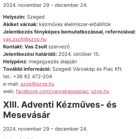
2024. november 29 – december 24.
Helyszín:
Szeged
Akiket várnak:
kézműves élelmiszer-előállítók
Jelentkezés fényképes bemutatkozással, refernciával:
vas.zsolt@szvp.hu
Kontakt: Vas Zsolt
szervező
Jelentkezési határidő:
2024. október 15.
Helypénz:
megegyezés alapján
További információ:
Szegedi Városkép és Piac Kft.
tel.: +36 62 472-204
e-mail:
szvp@szvp.hu
web:
facebook.com/varoskepespiac
;
szvp.hu
XIII. Adventi Kézműves- és
Mesevásár
2024. november 29 – december 24.