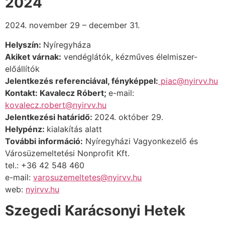
2024
2024. november 29 – december 31.
Helyszín:
Nyíregyháza
Akiket várnak:
vendéglátók, kézműves élelmiszer-
előállítók
Jelentkezés referenciával, fényképpel:
piac@nyirvv.hu
Kontakt: Kavalecz Róbert;
e-mail:
kovalecz.robert@nyirvv.hu
Jelentkezési határidő:
2024. október 29.
Helypénz:
kialakítás alatt
További információ:
Nyíregyházi Vagyonkezelő és
Városüzemeltetési Nonprofit Kft.
tel.: +36 42 548 460
e-mail:
varosuzemeltetes@nyirvv.hu
web:
nyirvv.hu
Szegedi Karácsonyi Hetek