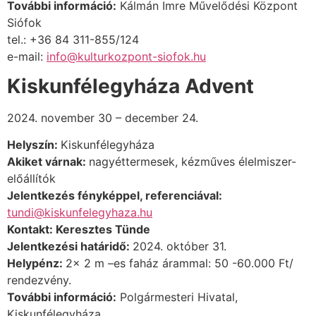
További információ:
Kálmán Imre Művelődési Központ
Siófok
tel.: +36 84 311-855/124
e-mail:
info@kulturkozpont-siofok.hu
Kiskunfélegyháza Advent
2024. november 30 – december 24.
Helyszín:
Kiskunfélegyháza
Akiket várnak:
nagyéttermesek,
kézműves élelmiszer-
előállítók
Jelentkezés fényképpel, referenciával:
tundi@kiskunfelegyhaza.hu
Kontakt: Keresztes Tünde
Jelentkezési határidő:
2024. október 31.
Helypénz:
2x 2 m –es faház árammal: 50 -60.000 Ft/
rendezvény.
További információ:
Polgármesteri Hivatal,
Kiskunfélegyháza