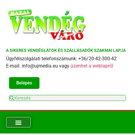
A SIKERES VENDÉGLÁTÓK ÉS SZÁLLÁSADÓK SZAKMAI LAPJA
Ügyfélszolgálati telefonszámunk: +36/20-42-300-42
E-mail: info@ujmedia.eu vagy
üzenhet a weblapról
Belépés