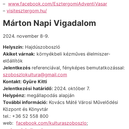
–
www.facebook.com/EsztergomiAdventiVasar
–
visitesztergom.hu/
Márton Napi Vigadalom
2024. november 8-9.
Helyszín:
Hajdúszoboszló
Akiket várnak:
környékbeli kézműves élelmiszer-
előállítók
Jelentkezés
referenciával, fényképes bemutatkozással:
szoboszlokultura@gmail.com
Kontakt: Gyüre Kitti
Jelentkezési határidő:
2024. október 7.
Helypénz:
megállapodás alapján
További információ:
Kovács Máté Városi Művelődési
Központ és Könyvtár
tel.: +36 52 558 800
web:
facebook.com/kulturaszoboszlo
;