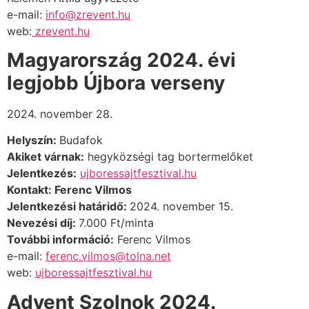
e-mail:
info@zrevent.hu
web:
zrevent.hu
Magyarország 2024. évi
legjobb Újbora verseny
2024. november 28.
Helyszín:
Budafok
Akiket várnak:
hegyközségi tag bortermelőket
Jelentkezés:
ujboressajtfesztival.hu
Kontakt: Ferenc Vilmos
Jelentkezési határidő:
2024. november 15.
Nevezési díj:
7.000 Ft/minta
További információ:
Ferenc Vilmos
e-mail:
ferenc.vilmos@tolna.net
web:
ujboressajtfesztival.hu
Advent Szolnok 2024.