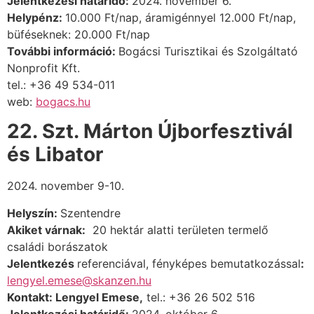
Jelentkezési határidő:
2024. november 6.
Helypénz:
10.000 Ft/nap, áramigénnyel 12.000 Ft/nap,
büféseknek: 20.000 Ft/nap
További információ:
Bogácsi Turisztikai és Szolgáltató
Nonprofit Kft.
tel
.: +36 49 534-011
web:
bogacs.hu
22. Szt. Márton Újborfesztivál
és Libator
2024. november 9-10.
Helyszín:
Szentendre
Akiket várnak:
20 hektár alatti területen termelő
családi borászatok
Jelentkezés
referenciával, fényképes bemutatkozással
:
lengyel.emese@skanzen.hu
Kontakt: Lengyel Emese,
tel.: +36 26 502 516
Jelentkezési határidő:
2024. október 6.