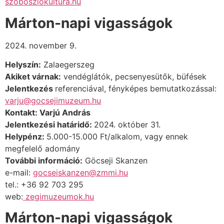
szoboszlokultura.hu
Márton-napi vigasságok
2024. november 9.
Helyszín:
Zalaegerszeg
Akiket várnak:
vendéglátók, pecsenyesütők, büfések
Jelentkezés
referenciával, fényképes bemutatkozással:
varju@gocsejimuzeum.hu
Kontakt: Varjú András
Jelentkezési határidő:
2024. október 31.
Helypénz:
5.000-15.000 Ft/alkalom, vagy ennek
megfelelő adomány
További információ:
Göcseji Skanzen
e-mail:
gocseiskanzen@zmmi.hu
tel.: +36 92 703 295
web:
zegimuzeumok.hu
Márton-napi vigasságok