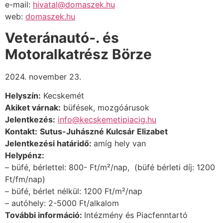
e-mail:
hivatal@domaszek.hu
web:
domaszek.hu
V
eteránautó-. és
Motoralkatrész Börze
2024. november 23.
Helyszín:
Kecskemét
Akiket várnak:
büfések, mozgóárusok
Jelentkezés:
info@kecskemetipiacig.hu
Kontakt:
Sutus-Juhászné Kulcsár Elizabet
Jelentkezési határidő:
amíg hely van
Helypénz:
– büfé, bérlettel: 800- Ft/m
²
/nap,
(büfé bérleti díj: 1200
Ft/fm/nap)
– büfé, bérlet nélkül: 1200 Ft/m
²
/nap
– autóhely: 2-5000 Ft/alkalom
További információ:
Intézmény és Piacfenntartó