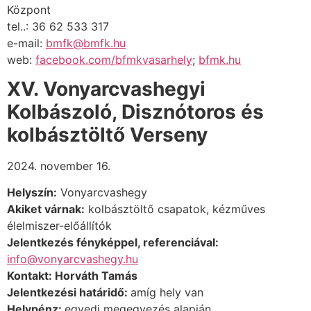
Központ
tel..: 36 62 533 317
e-mail:
bmfk@bmfk.hu
web:
facebook.com/bfmkvasarhely
;
bfmk.hu
XV. Vonyarcvashegyi
Kolbászoló, Disznótoros és
kolbásztöltő Verseny
2024. november 16.
Helyszín:
Vonyarcvashegy
Akiket várnak:
kolbásztöltő csapatok, kézműves
élelmiszer-előállítók
Jelentkezés fényképpel, referenciával:
info@vonyarcvashegy.hu
Kontakt: Horváth Tamás
Jelentkezési határidő:
amíg hely van
Helypénz:
egyedi megegyezés alapján