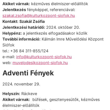
Akiket várnak:
kézműves élelmiszer-előállítók
Jelentkezés
fényképpel, referenciával
:
szakal.zsofia@kulturkozpont-siofok.hu
Kontakt: Szakál Zsófia
Jelentkezési határidő:
2024. október 20.
Helypénz:
a jelentkezés elfogadásakor közlik
További információ:
Kálmán Imre Művelődési Központ
Siófok
tel.: +36 84 311-855/124
e-mail:
info@kulturkozpont-siofok.hu
web:
muvelodesikozpont-siofok.hu
Adventi Fények
2024. november 29.
Helyszín:
Ráckeve
Akiket várnak:
büfések, gesztenyesütők, kézműves
élelmiszer-előállítók