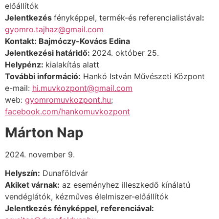
előállítók
Jelentkezés
fényképpel, termék-és referencialistával
:
gyomro.tajhaz@gmail.com
Kontakt: Bajmóczy-Kovács Edina
Jelentkezési határidő:
2024. október 25.
Helypénz:
kialakítás alatt
További információ:
Hankó István Művészeti Központ
e-mail
:
hi.muvkozpont@gmail.com
web:
gyomromuvkozpont.hu
;
facebook.com/hankomuvkozpont
Márton Nap
2024. november 9.
Helyszín:
Dunaföldvár
Akiket várnak:
az eseményhez illeszkedő kínálatú
vendéglátók, kézműves élelmiszer-előállítók
Jelentkezés fényképpel, referenciával: