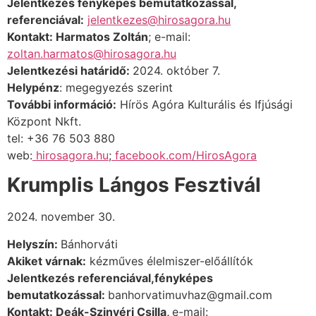
Jelentkezés fényképes bemutatkozással,
referenciával:
jelentkezes@hirosagora.hu
Kontakt:
Harmatos Zoltán
; e-mail:
zoltan.harmatos@hirosagora.hu
Jelentkezési határidő:
2024. október 7.
Helypénz
: megegyezés szerint
További információ:
Hírös Agóra Kulturális és Ifjúsági
Központ Nkft.
tel: +36 76 503 880
web:
hirosagora.hu
;
facebook.com/HirosAgora
Krumplis Lángos Fesztivál
2024. november 30.
Helyszín:
Bánhorváti
Akiket várnak:
kézműves élelmiszer-előállítók
Jelentkezés referenciával,fényképes
bemutatkozással:
banhorvatimuvhaz@gmail.com
Kontakt: Deák-Szinyéri Csilla,
e-mail: