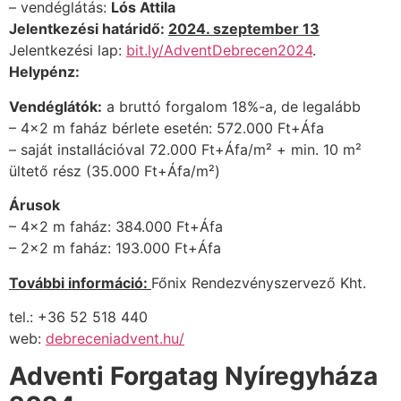
– vendéglátás:
Lós Attila
Jelentkezési határidő:
2024. szeptember 13
Jelentkezési lap:
bit.ly/AdventDebrecen2024
.
Helypénz:
Vendéglátók:
a bruttó forgalom 18%-a, de legalább
– 4×2 m faház bérlete esetén: 572.000 Ft+Áfa
– saját installációval 72.000 Ft+Áfa/m² + min. 10 m²
ültető rész (35.000 Ft+Áfa/m²)
Árusok
– 4×2 m faház: 384.000 Ft+Áfa
– 2×2 m faház: 193.000 Ft+Áfa
További információ:
Főnix Rendezvényszervező Kht.
tel.: +36 52 518 440
web:
debreceniadvent.hu/
Adventi Forgatag Nyíregyháza