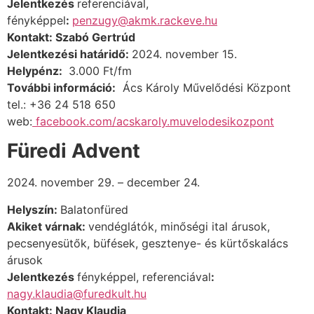
Jelentkezés
referenciával,
fényképpel
:
penzugy@akmk.rackeve.hu
Kontakt:
Szabó Gertrúd
Jelentkezési határidő:
2024. november 15.
Helypénz:
3.000 Ft/fm
További információ:
Ács Károly Művelődési Központ
tel.: +36 24 518 650
web:
facebook.com/acskaroly.muvelodesikozpont
Füredi Advent
2024. november 29. – december 24.
Helyszín:
Balatonfüred
Akiket várnak:
vendéglátók, minőségi ital árusok,
pecsenyesütők, büfések, gesztenye- és kürtőskalács
árusok
Jelentkezés
fényképpel, referenciával
:
nagy.klaudia@furedkult.hu
Kontakt: Nagy Klaudia