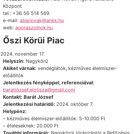
Központ
tel.: +36 56 514 569
e-mail:
abanovak@ankk.hu
web:
agoraszolnok.hu
Őszi Körüi Piac
november 17.
Helyszín:
Nagykörű
Akiket várnak:
vendéglátók
,
kézműves élelmiszer-
előállítók
Jelentkezés fényképpel, referenciával:
baratjózsef.elotisza@gmail.com
Kontakt: Barát József
Jelentkezési határidő:
2024. október 7.
Helypénz:
– kézműves élelmiszer-előállítók: 5-10.000 Ft
– ételeseknek: 20.000 Ft
További információ:
Nagykörüi Virágzástól a Befőzésig