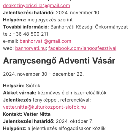
deakszinyericsilla@gmail.com
Jelentkezési határidő:
2024. november 10.
Helypénz:
megegyezés szerint
További információ:
Bánhorváti Községi Önkormányzat
tel.: +36 48 500 211
e-mail:
banhorvati@gmail.com
web:
banhorvati.hu
;
facebook.com/langosfesztival
Aranycsengő Adventi Vásár
2024. november 30 – december 22.
Helyszín:
Siófok
Akiket várnak:
kézműves élelmiszer-előállítók
Jelentkezés
fényképpel, referenciával
:
vetter.nitta@kulturkozpont-siofok.hu
Kontakt: Vetter Nitta
Jelentkezési határidő:
2024. október 7.
Helypénz:
a jelentkezés elfogadásakor közlik