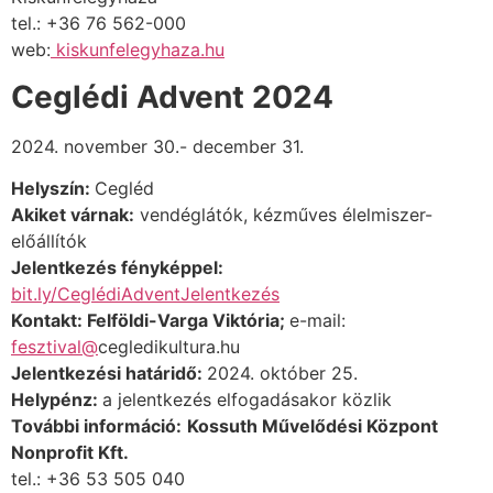
tel.: +36 76 562-000
web:
kiskunfelegyhaza.hu
Ceglédi Advent 2024
2024. november 30.- december 31.
Helyszín:
Cegléd
Akiket várnak:
vendéglátók, kézműves élelmiszer-
előállítók
Jelentkezés fényképpel:
bit.ly/CeglédiAdventJelentkezés
Kontakt: Felföldi-Varga Viktória;
e-mail:
fesztival@
ceg
ledikultura.hu
Jelentkezési határidő:
2024. október 25.
Helypénz:
a jelentkezés elfogadásakor közlik
További információ:
Kossuth Művelődési Központ
Nonprofit Kft.
tel.: +36 53 505 040