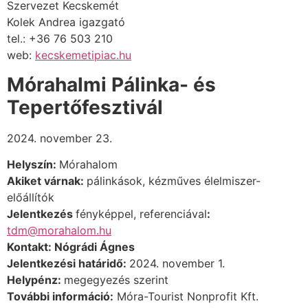
Szervezet Kecskemét
Kolek Andrea igazgató
tel.: +36 76 503 210
web:
kecskemetipiac.hu
Mórahalmi Pálinka- és
Tepertőfesztivál
2024. november 23.
Helyszín:
Mórahalom
Akiket várnak:
pálinkások,
kézműves élelmiszer-
előállítók
Jelentkezés
fényképpel, referenciával
:
tdm@morahalom.hu
Kontakt: Nógrádi Ágnes
Jelentkezési határidő:
2024. november 1.
Helypénz:
megegyezés szerint
További információ:
Móra-Tourist Nonprofit Kft.