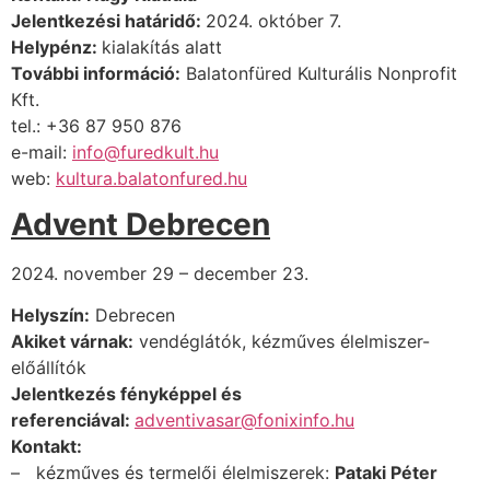
Jelentkezési határidő:
2024. október 7.
Helypénz:
kialakítás alatt
További információ:
Balatonfüred Kulturális Nonprofit
Kft.
tel.: +36 87 950 876
e-mail:
info@furedkult.hu
web:
kultura.balatonfured.hu
Advent Debrecen
2024. november 29 – december 23.
Helyszín:
Debrecen
Akiket várnak:
vendéglátók, kézműves élelmiszer-
előállítók
Jelentkezés fényképpel és
referenciával:
adventivasar@fonixinfo.hu
Kontakt:
– kézműves és termelői élelmiszerek:
Pataki Péter