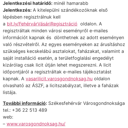
Jelentkezési határidő:
minél hamarabb
Jelentkezés:
A kitelepülni szándékozóknak első
lépésben regisztrálnuk kell
a
bit.ly/FehérvárVásáriRegisztráció
oldalon. A
regisztráltak minden városi eseményről e-mailes
információt kapnak és dönthetnek az adott eseményen
való részvételről. Az egyes eseményeken az árusításhoz
szükséges kecskelábú asztalokat, faházakat, valamint a
saját installáció esetén, a területfoglalási engedélyt
kizárólag csak licit útján lehet megszerezni. A licit
időpontjáról a regisztráltak e-mailes tájékoztatást
kapnak. A
vasarilicit.varosgondnoksag.hu
oldalon
olvasható az ÁSZF, a licitszabályzat, illetve a faházak
listája.
További információ
:
Székesfehérvár Városgondnoksága
tel.: +36 22 513 489
web:
–
www.varosgondnoksag.hu/