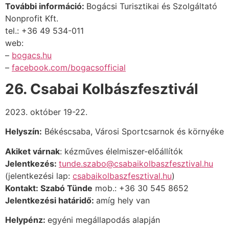
További információ:
Bogácsi Turisztikai és Szolgáltató
Nonprofit Kft.
tel
.: +36 49 534-011
web:
–
bogacs.hu
–
facebook.com/bogacsofficial
26. Csabai Kolbászfesztivál
2023. október 19-22.
Helyszín:
Békéscsaba, Városi Sportcsarnok és környéke
Akiket várnak
:
kézműves élelmiszer-előállítók
Jelentkezés:
tunde.szabo@csabaikolbaszfesztival.hu
(jelentkezési lap:
csabaikolbaszfesztival.hu
)
Kontakt: Szabó Tünde
mob.: +36 30 545 8652
Jelentkezési határidő:
amíg hely van
Helypénz:
egyéni megállapodás alapján