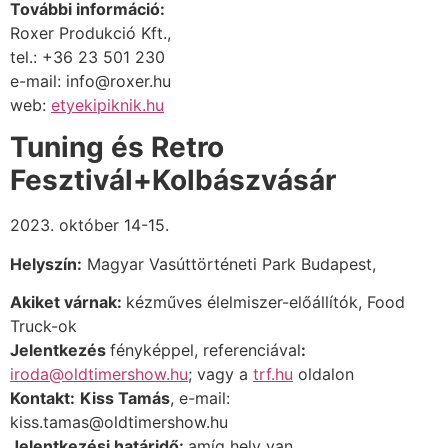
További információ:
Roxer Produkció Kft.,
tel.: +36 23 501 230
e-mail: info@roxer.hu
web:
etyekipiknik.hu
Tuning és Retro
Fesztivál+Kolbászvásár
2023. október 14-15.
Helyszín:
Magyar Vasúttörténeti Park Budapest,
Akiket várnak:
kézműves élelmiszer-előállítók, Food
Truck-ok
Jelentkezés
fényképpel, referenciával
:
iroda@oldtimershow.hu
;
vagy a
trf.hu
oldalon
Kontakt:
Kiss Tamás
, e-mail:
kiss.tamas@oldtimershow.hu
Jelentkezési határidő:
amíg hely van.