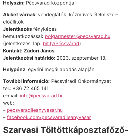
Helyszín:
Pécsvárad központja
Akiket várnak:
vendéglátók, kézműves élelmiszer-
előállítók
Jelentkezés
fényképes
bemutatkozással
:
polgarmester@pecsvarad.hu
(jelentkezési lap:
bit.ly/Pécsvárad
)
Kontakt: Zádori János
Jelentkezési határidő:
2023. szeptember 13.
Helypénz
:
egyéni megállapodás alapján
További információ:
Pécsváradi Önkormányzat
tel.: +36 72 465 141
e-mail:
info@pecsvarad.hu
web:
–
pecsvaradileanyvasar.hu
–
facebook.com/pecsvaradileanyvasar
Szarvasi Töltöttkáposztafőző-