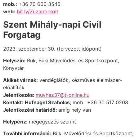
mob.:
+36 70 600 3545
web:
bit.ly/Zuzaporkolt
Szent Mihály-napi Civil
Forgatag
2023. szeptember 30. (tervezett időpont)
Helyszín:
Bük, Büki Művelődési és Sportközpont,
Könyvtár
Akiket várnak:
vendéglátók, kézműves élelmiszer-
előállítók
Jelentkezés:
muvhaz37@t-online.hu
Kontakt:
Hufnagel Szabolcs
; mob.: +3
6 30 517 0208
Jelentkezési határidő:
amíg hely van
Helypénz:
megegyezés szerint
További információ:
Büki Művelődési és Sportközpont,