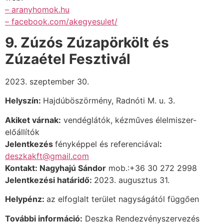
– aranyhomok.hu
– facebook.com/akegyesulet/
9. Zúzós Zúzapörkölt és
Zúzaétel Fesztivál
2023. szeptember 30.
Helyszín:
Hajdúböszörmény, Radnóti M. u. 3.
Akiket várnak:
vendéglátók, kézműves élelmiszer-
előállítók
Jelentkezés
fényképpel és referenciával
:
deszkakft@gmail.com
Kontakt: Nagyhajú Sándor
mob.:+36 30 272 2998
Jelentkezési határidő:
2023. augusztus 31.
Helypénz:
az elfoglalt terület nagyságától függően
További információ:
Deszka Rendezvényszervezés