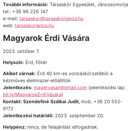
További információ:
Társaskör Egyesület, Jánossomorja
tel.: +36 96 226 147
e-mail:
tarsaskor@tarsaskorjanos.hu
web:
tarsaskorjanos.hu
Magyarok Érdi Vására
2023. október 7.
Helyszín:
Érd, Főtér
Akiket várnak:
Érd 40 km-es vonzáskörzetéből
a
kézműves élelmiszer-előállítók
Jelentkezés:
magervasar@gmail.com
(jelentkezési lap:
bit.ly/MagyarokÉrdiVására
)
Kontakt:
Szendefiné Szálkai Judit
,
mob.
+36
20 552-
9172
Jelentkezési határidő:
2023. szeptember 20.
Helypénz:
nincs, de felajánlást elfogadnak.