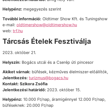
Helypénz:
megegyezés szerint
További információ:
Oldtimer Show Kft. és Tuningshow
e-mail:
oldtimershow@oldtimershow.hu
web:
trf.hu
Tárcsás Ételek Fesztiválja
2023. október 21.
Helyszín:
Bogács utcái és a Cserép úti pincesor
Akiket várnak:
büfések,
kézműves élelmiszer-előállítók,
Jelentkezés:
turizmus@bogacs.hu
Kontakt:
Szikora Zsófia
Jelentkezési határidő:
2023. október 15.
Helypénz:
10.000 Ft/nap, áramigénnyel 12.000 Ft/nap,
büféseknek: 20.000 Ft/nap