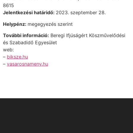
8615
Jelentkezési határidő:
2023. szeptember 28.
Helypénz:
megegyezés szerint
További információ:
Beregi Ifjúságért Köszművelődési
és Szabadidő Egyesület
web:
–
biksze.hu
–
vasarosnameny.hu