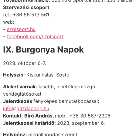
További információ:
Szolnoki Sportcentrum Sportiskola
Szervezési csoport
tel.: +36 56 513 561
web:
–
szolsport.hu
–
facebook.com/szolsport
IX. Burgonya Napok
2023. október 6-7.
Helyszín:
Kiskunhalas, Sóstó
Akiket várnak:
kisebb, lehetőleg mozgó
vendéglátósokat
Jelentkezés
fényképes bemutatkozással
:
info@gazdacoop.hu
Kontakt:
Bíró András,
mob.: +36 30 567-2306
Jelentkezési határidő:
2023. szeptember 6.
Helypénz:
megállapodás szerint