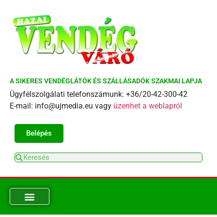
A SIKERES VENDÉGLÁTÓK ÉS SZÁLLÁSADÓK SZAKMAI LAPJA
Ügyfélszolgálati telefonszámunk: +36/20-42-300-42
E-mail: info@ujmedia.eu vagy
üzenhet a weblapról
Belépés