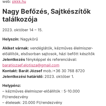
web:
pkkk.hu
Nagy Befőzés, Sajtkészítők
találkozója
2023. október 14 – 15.
Helyszín:
Nagykörű
Akiket várnak:
vendéglátók, kézműves élelmiszer-
előállítók,
elsősorban sajtosok, házi befőtt készítők
Jelentkezés
fényképpel és referenciával
:
baratjozsef.elotisza@gmail.com
Kontakt: Barát József
mob.:+36 30 768 8720
Jelentkezési határidő:
2023. október 1.
Helypénz:
– kézműves élelmiszer-előállítók : 5-10.000
Ft/rendezvény
– ételesek: 20.000 Ft/rendezvény