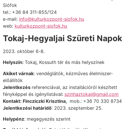
Siófok
tel.: +36 84 311-855/124
e-mail:
info@kulturkozpont-siofok.hu
web:
kulturkozpont-siofok.hu
Tokaj-Hegyaljai Szüreti Napok
2023. október 6-8.
Helyszín:
Tokaj, Kossuth tér és más helyszínek
Akiket várnak
:
vendéglátók, kézműves élelmiszer-
előállítók
Jelentkezés
referenciával, az installációról készített
fényképpel és igénylistával
:
szinhaztokaj@gmail.com
Kontakt: Fincziczki Krisztina,
mob.: +36 70 330 8734
Jelentkezési határidő
: 2023.
szeptember 25.
Helypénz
:
megegyezés szerint