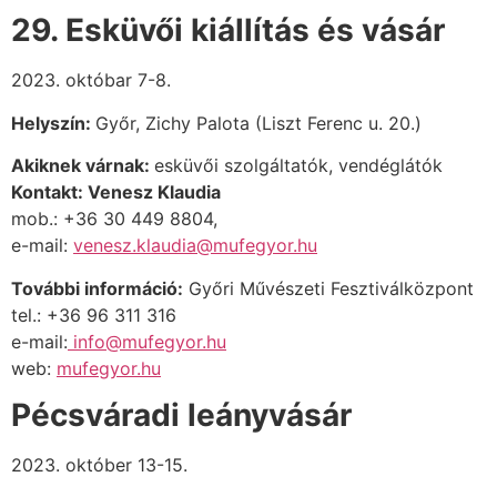
29. Esküvői kiállítás és vásár
2023. októbar 7-8.
Helyszín:
Győr, Zichy Palota (Liszt Ferenc u. 20.)
Akiknek várnak:
esküvői szolgáltatók, vendéglátók
Kontakt: Venesz Klaudia
mob.: +
36 30 449 8804,
e-mail:
venesz.klaudia@mufegyor.hu
További információ:
Győri Művészeti Fesztiválközpont
tel.: +36 96 311 316
e-mail:
info@mufegyor.hu
web:
mufegyor.hu
Pécsváradi leányvásár
2023. október 13-15.