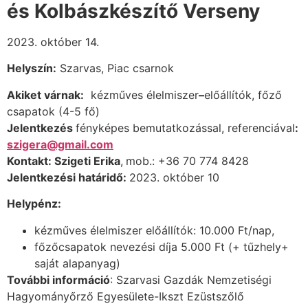
és Kolbászkészítő Verseny
2023. október 14.
Helyszín:
Szarvas, Piac csarnok
Akiket várnak:
kézműves élelmiszer
–
előállítók, főző
csapatok (4-5 fő)
Jelentkezés
fényképes bemutatkozással, referenciával
:
szigera@gmail.com
Kontakt: Szigeti Erika
,
mob.: +36 70 774 8428
Jelentkezési határidő:
2023. október 10
Helypénz:
kézműves élelmiszer előállítók: 10.000 Ft/nap,
főzőcsapatok nevezési díja 5.000 Ft (+ tűzhely+
saját alapanyag)
További információ
: Szarvasi Gazdák Nemzetiségi
Hagyományőrző Egyesülete-Ikszt Ezüstszőlő