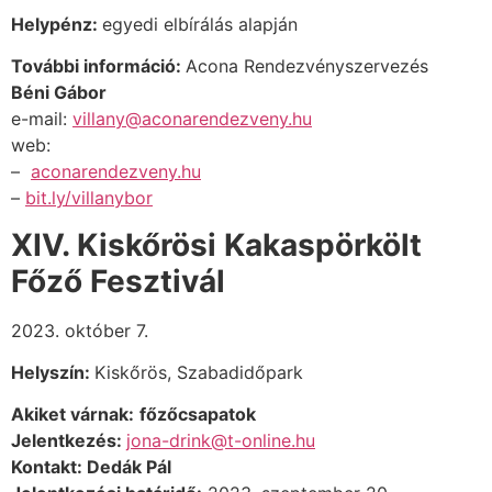
Helypénz:
egyedi elbírálás alapján
További információ
:
Acona Rendezvényszervezés
Béni Gábor
e-mail:
villany@aconarendezveny.hu
web:
–
aconarendezveny.hu
–
bit.ly/villanybor
XIV. Kiskőrösi Kakaspörkölt
Főző Fesztivál
2023. október 7.
Helyszín:
Kiskőrös, Szabadidőpark
Akiket várnak:
főzőcsapatok
Jelentkezés:
jona-drink@t-online.hu
Kontakt:
Dedák Pál