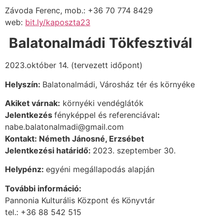
Závoda Ferenc, mob.:
+36 70 774 8429
web:
bit.ly/kaposzta23
Balatonalmádi Tökfesztivál
2023.október 14. (tervezett időpont)
Helyszín:
Balatonalmádi, Városház tér és környéke
Akiket várnak:
környéki vendéglátók
Jelentkezés
fényképpel és referenciával
:
nabe.balatonalmadi@gmail.com
Kontakt: Németh Jánosné, Erzsébet
Jelentkezési határidő:
2023. szeptember 30.
Helypénz:
egyéni megállapodás alapján
További információ:
Pannonia Kulturális Központ és Könyvtár
tel.: +36 88 542 515