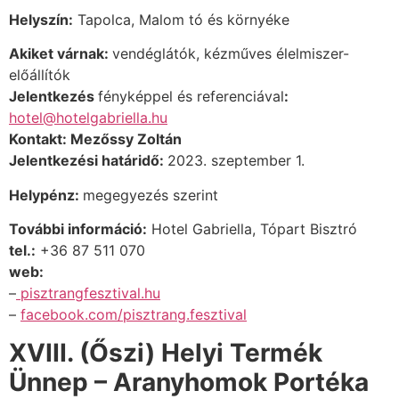
Helyszín:
Tapolca, Malom tó és környéke
Akiket várnak:
vendéglátók, kézműves élelmiszer-
előállítók
Jelentkezés
fényképpel és referenciával
:
hotel@hotelgabriella.hu
Kontakt: Mezőssy Zoltán
Jelentkezési határidő:
2023. szeptember 1.
Helypénz:
megegyezés szerint
További információ:
Hotel Gabriella, Tópart Bisztró
tel.:
+36 87 511 070
web:
–
pisztrangfesztival.hu
–
facebook.com/pisztrang.fesztival
XVIII. (Őszi) Helyi Termék
Ünnep – Aranyhomok Portéka