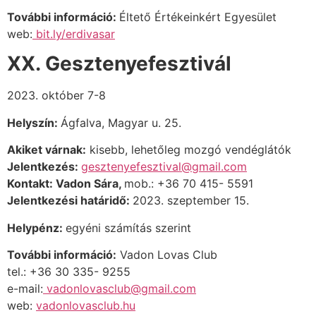
További információ:
Éltető Értékeinkért Egyesület
web:
bit.ly/erdivasar
XX. Gesztenyefesztivál
2023. október 7-8
Helyszín:
Ágfalva, Magyar u. 25.
Akiket várnak:
kisebb, lehetőleg mozgó vendéglátók
Jelentkezés:
gesztenyefesztival@gmail.com
Kontakt: Vadon Sára,
mob.:
+36 70 415- 5591
Jelentkezési határidő:
2023. szeptember 15.
Helypénz:
egyéni számítás szerint
További információ:
Vadon Lovas Club
tel.: +36 30 335- 9255
e-mail:
vadonlovasclub@gmail.com
web:
vadonlovasclub.hu