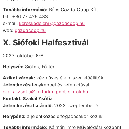
További információ:
Bács Gazda-Coop Kft.
tel.: +36 77 429 433
e-mail:
kereskedelem@gazdacoop.hu
web:
gazdacoop.hu
X. Siófoki Halfesztivál
2023. október 6-8.
Helyszín:
Siófok, Fő tér
Akiket várnak:
kézműves élelmiszer-előállítók
Jelentkezés
fényképpel és refernciával
:
szakal.zsofia@kulturkozpont-siofok.hu
Kontakt: Szakál Zsófia
Jelentkezési határidő:
2023. szeptember 5.
Helypénz:
a jelentkezés elfogadásakor közlik
További információ:
Kálmán Imre Művelődési Központ