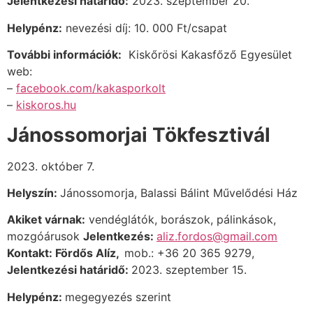
Jelentkezési határidő:
2023. szeptember 20.
Helypénz:
nevezési díj: 10. 000 Ft/csapat
További információk:
Kiskőrösi Kakasfőző Egyesület
web:
–
facebook.com/kakasporkolt
–
kiskoros.hu
Jánossomorjai Tökfesztivál
2023. október 7.
Helyszín:
Jánossomorja, Balassi Bálint Művelődési Ház
Akiket várnak:
vendéglátók, borászok, pálinkások,
mozgóárusok
Jelentkezés:
aliz.fordos@gmail.com
Kontakt: Fördős Alíz,
mob.: +36 20 365 9279,
Jelentkezési határidő:
2023. szeptember 15.
Helypénz:
megegyezés szerint