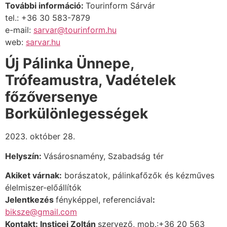
További információ:
Tourinform Sárvár
tel.: +36 30 583-7879
e-mail:
sarvar@tourinform.hu
web:
sarvar.h
u
Új Pálinka Ünnepe,
Trófeamustra, Vadételek
főzőversenye
Borkülönlegességek
2023. október 28.
Helyszín:
Vásárosnamény, Szabadság tér
Akiket várnak:
borászatok, pálinkafőzők
és
kézműves
élelmiszer-előállítók
Jelentkezés
fényképpel, referenciával
:
biksze@gmail.com
Kontakt: Insticei Zoltán
szervező, mob.:+36 20 563