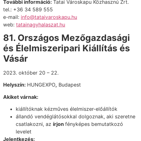
További információ:
Tatai Városkapu Közhasznú Zrt.
tel.: +36 34 589 555
e-mail:
info@tataivaroskapu.hu
web:
tatainagyhalaszat.hu
81. Országos Mezőgazdasági
és Élelmiszeripari Kiállítás és
Vásár
2023. október 20 – 22.
Helyszín:
HUNGEXPO
,
Budapest
Akiket várnak:
kiállítóknak kézműves élelmiszer-előállítók
állandó vendéglátósokkal dolgoznak, aki szeretne
csatlakozni, az
írjon
fényképes bemutatkozó
levelet
Jelentkezés: