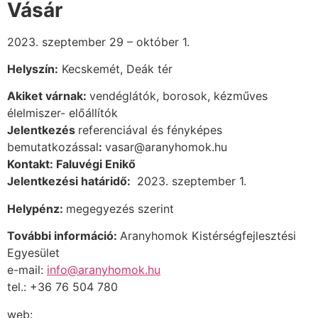
Vásár
2023. szeptember 29 – október 1.
Helyszín:
Kecskemét, Deák tér
Akiket várnak:
vendéglátók, borosok, kézműves
élelmiszer- előállítók
Jelentkezés
referenciával és fényképes
bemutatkozással
:
vasar@aranyhomok.hu
Kontakt: Faluvégi Enikő
Jelentkezési határidő:
2023. szeptember 1.
Helypénz:
megegyezés szerint
További információ:
Aranyhomok Kistérségfejlesztési
Egyesület
e-mail:
info@aranyhomok.hu
tel.: +36 76 504 780
web: