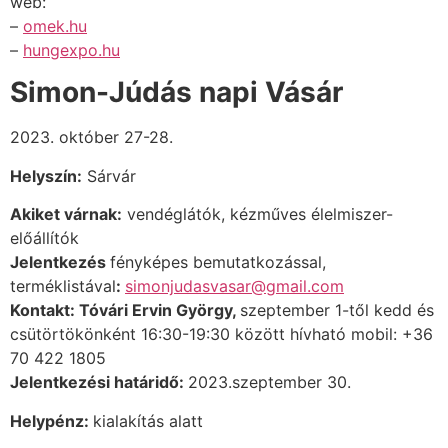
web:
–
omek.hu
–
hungexpo.hu
Simon-Júdás napi Vásár
2023. október 27-28.
Helyszín:
Sárvár
Akiket várnak:
vendéglátók, kézműves élelmiszer-
előállítók
Jelentkezés
fényképes bemutatkozással,
terméklistával
:
simonjudasvasar@gmail.com
Kontakt: Tóvári Ervin György
,
szeptember 1-től kedd és
csütörtökönként 16:30-19:30 között hívható
mobil:
+36
70 422 1805
Jelentkezési határidő:
2023.szeptember 30.
Helypénz:
kialakítás alatt