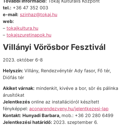
További információ:
Tokaj Kulturális Központ
tel.:
+36
47 352 003
e-mail:
szinhaz@tokaj.hu
web:
–
tokajkultura.hu
–
tokajszuretinapok.hu
Villányi Vörösbor Fesztivál
2023. október 6-8
Helyszín:
Villány, Rendezvénytér
Ady fasor, Fő tér,
Diófás tér
Akiket várnak:
mindenkit, kivéve a bor, sör és pálinka
árusítókat
Jelentkezés
online az installációról készített
fényképpel:
aconarendezveny.hu/jelentkezesi-lap
Kontakt: Hunyadi Barbara,
mob.: +36 20 280 6499
Jelentkezési határidő:
2023. szeptember 6.