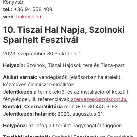
Könyvtár
tel.:
+36 94 558 409
web:
bukmsk.hu
10. Tiszai Hal Napja, Szolnoki
Sparhelt Fesztivál
2023. szeptember 30 – október 1.
Helyszín:
Szolnok, Tiszai Hajósok tere és Tisza-part
Akiket várnak:
vendéglátók (elsősorban halételek),
kézműves élelmiszer-előállítók
Jelentkezés
a termékekről és az installációról készült
fényképpel, ill. referenciával
:
szervezes@szolsport.hu
Kontakt: Csernai Viktória
mob.:+36 30 445 9193
Jelentkezési határidő:
2023. augusztus 31.
Helypénz:
az elfoglalt terület nagyságától függően