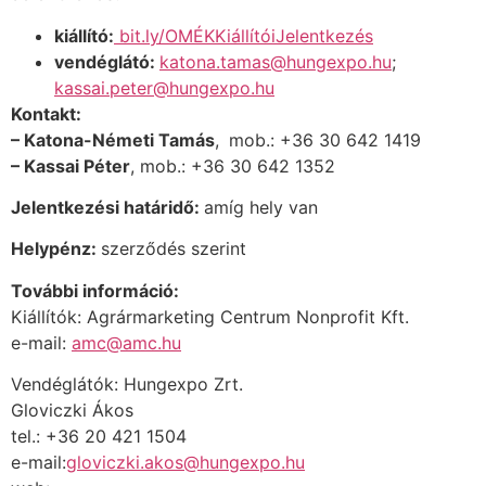
kiállító:
bit.ly/OMÉKKiállítóiJelentkezés
vendéglátó:
katona.tamas@hungexpo.hu
;
kassai.peter@hungexpo.hu
Kontakt:
– Katona-Németi Tamás
,
mob.: +36 30 642 1419
– Kassai Péter
, mob.: +36 30 642 1352
Jelentkezési határidő:
amíg hely van
Helypénz:
szerződés szerint
További információ:
Kiállítók:
Agrármarketing Centrum Nonprofit Kft.
e-mail:
amc@amc.hu
Vendéglátók:
Hungexpo Zrt.
Gloviczki Ákos
tel.: +36 20 421 1504
e-mail:
gloviczki.akos@hungexpo.hu