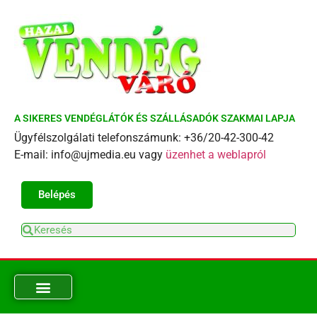
A SIKERES VENDÉGLÁTÓK ÉS SZÁLLÁSADÓK SZAKMAI LAPJA
Ügyfélszolgálati telefonszámunk: +36/20-42-300-42
E-mail: info@ujmedia.eu vagy
üzenhet a weblapról
Belépés