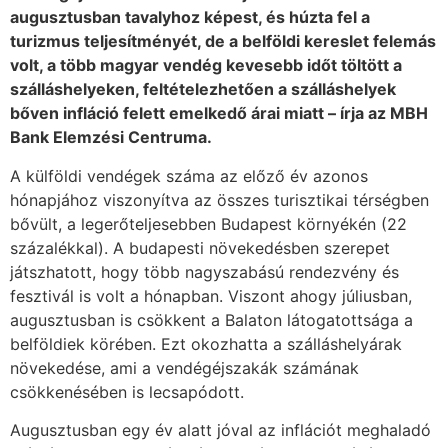
augusztusban tavalyhoz képest, és húzta fel a
turizmus teljesítményét, de a belföldi kereslet felemás
volt, a több magyar vendég kevesebb időt töltött a
szálláshelyeken, feltételezhetően a szálláshelyek
bőven infláció felett emelkedő árai miatt – írja az MBH
Bank Elemzési Centruma.
A külföldi vendégek száma az előző év azonos
hónapjához viszonyítva az összes turisztikai térségben
bővült, a legerőteljesebben Budapest környékén (22
százalékkal). A budapesti növekedésben szerepet
játszhatott, hogy több nagyszabású rendezvény és
fesztivál is volt a hónapban. Viszont ahogy júliusban,
augusztusban is csökkent a Balaton látogatottsága a
belföldiek körében. Ezt okozhatta a szálláshelyárak
növekedése, ami a vendégéjszakák számának
csökkenésében is lecsapódott.
Augusztusban egy év alatt jóval az inflációt meghaladó