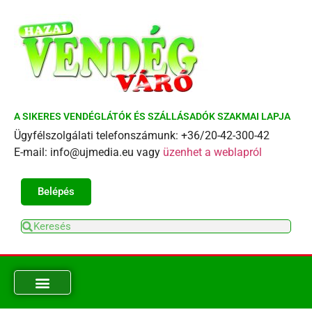
A SIKERES VENDÉGLÁTÓK ÉS SZÁLLÁSADÓK SZAKMAI LAPJA
Ügyfélszolgálati telefonszámunk: +36/20-42-300-42
E-mail: info@ujmedia.eu vagy
üzenhet a weblapról
Belépés