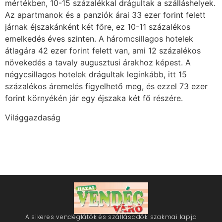
mértékben, 10-15 százalékkal drágultak a szálláshelyek.
Az apartmanok és a panziók árai 33 ezer forint felett
járnak éjszakánként két főre, ez 10-11 százalékos
emelkedés éves szinten. A háromcsillagos hotelek
átlagára 42 ezer forint felett van, ami 12 százalékos
növekedés a tavaly augusztusi árakhoz képest. A
négycsillagos hotelek drágultak leginkább, itt 15
százalékos áremelés figyelhető meg, és ezzel 73 ezer
forint környékén jár egy éjszaka két fő részére.
Világgazdaság
A sikeres vendéglátók és szállásadók szakmai lapja