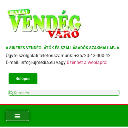
A SIKERES VENDÉGLÁTÓK ÉS SZÁLLÁSADÓK SZAKMAI LAPJA
Ügyfélszolgálati telefonszámunk: +36/20-42-300-42
E-mail: info@ujmedia.eu vagy
üzenhet a weblapról
Belépés