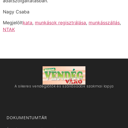
adatszolgáltatásban.
Nagy Csaba
Megjelölt
kata
,
munkások regisztrálása
,
munkásszállás
,
NTAK
A sikeres vendéglátók és szállásadók szakmai lapja
DOKUMENTUMTÁR