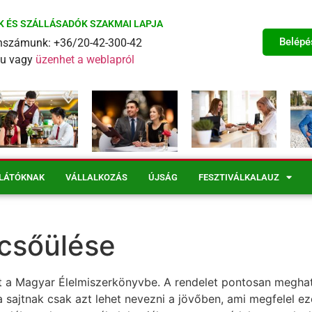
K ÉS SZÁLLÁSADÓK SZAKMAI LAPJA
Belépé
fonszámunk: +36/20-42-300-42
eu vagy
üzenhet a weblapról
LÁTÓKNAK
VÁLLALKOZÁS
ÚJSÁG
FESZTIVÁLKALAUZ
icsőülése
ült a Magyar Élelmiszerkönyvbe. A rendelet pontosan megha
 sajtnak csak azt lehet nevezni a jövőben, ami megfelel ez