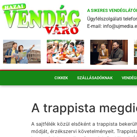
A SIKERES VENDÉGLÁTÓ
Ügyfélszolgálati tele
E-mail: info@ujmedia.
CIKKEK
SZÁLLÁSADÓKNAK
VENDÉG
A trappista megd
A sajtfélék közül elsőként a trappista beker
módját, érzékszervi követelményeit. Trappista