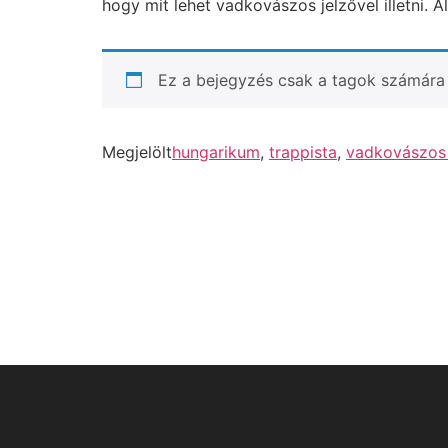
hogy mit lehet vadkovászos jelzővel illetni.
Ez a bejegyzés csak a tagok számára 
Megjelölt
hungarikum
,
trappista
,
vadkovászos