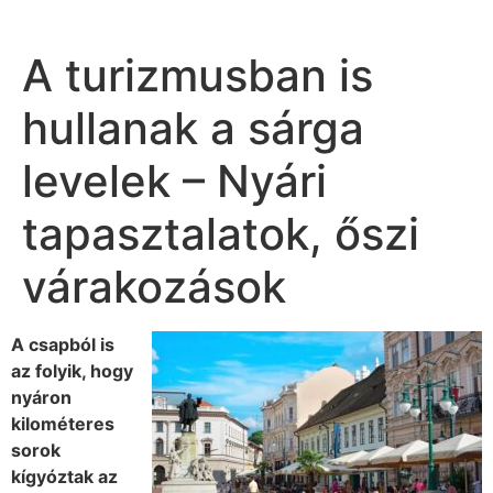
A turizmusban is
hullanak a sárga
levelek – Nyári
tapasztalatok, őszi
várakozások
A csapból is
az folyik, hogy
nyáron
kilométeres
sorok
kígyóztak az