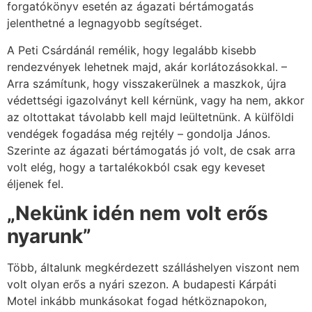
forgatókönyv esetén az ágazati bértámogatás
jelenthetné a legnagyobb segítséget.
A Peti Csárdánál remélik, hogy legalább kisebb
rendezvények lehetnek majd, akár korlátozásokkal. –
Arra számítunk, hogy visszakerülnek a maszkok, újra
védettségi igazolványt kell kérnünk, vagy ha nem, akkor
az oltottakat távolabb kell majd leültetnünk. A külföldi
vendégek fogadása még rejtély – gondolja János.
Szerinte az ágazati bértámogatás jó volt, de csak arra
volt elég, hogy a tartalékokból csak egy keveset
éljenek fel.
„Nekünk idén nem volt erős
nyarunk”
Több, általunk megkérdezett szálláshelyen viszont nem
volt olyan erős a nyári szezon. A budapesti Kárpáti
Motel inkább munkásokat fogad hétköznapokon,