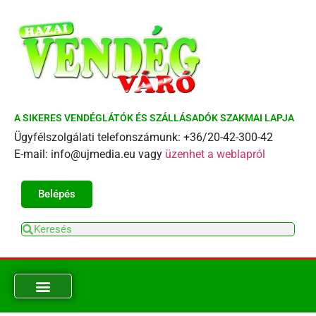
A SIKERES VENDÉGLÁTÓK ÉS SZÁLLÁSADÓK SZAKMAI LAPJA
Ügyfélszolgálati telefonszámunk: +36/20-42-300-42
E-mail: info@ujmedia.eu vagy
üzenhet a weblapról
Belépés