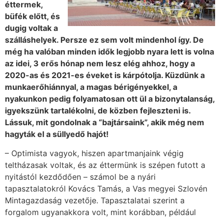
éttermek,
büfék előtt, és
dugig voltak a
szálláshelyek. Persze ez sem volt mindenhol így. De
még ha valóban minden idők legjobb nyara lett is volna
az idei, 3 erős hónap nem lesz elég ahhoz, hogy a
2020-as és 2021-es éveket is kárpótolja. Küzdünk a
munkaerőhiánnyal, a magas bérigényekkel, a
nyakunkon pedig folyamatosan ott ül a bizonytalanság,
igyekszünk tartalékolni, de közben fejleszteni is.
Lássuk, mit gondolnak a “bajtársaink”, akik még nem
hagyták el a süllyedő hajót!
– Optimista vagyok, hiszen apartmanjaink végig
teltházasak voltak, és az éttermünk is szépen futott a
nyitástól kezdődően – számol be a nyári
tapasztalatokról Kovács Tamás, a Vas megyei Szlovén
Mintagazdaság vezetője. Tapasztalatai szerint a
forgalom ugyanakkora volt, mint korábban, például