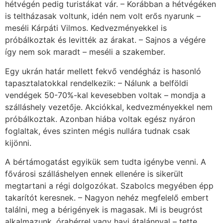
hétvégén pedig turistákat vár. – Korábban a hétvégéken
is teltházasak voltunk, idén nem volt erős nyarunk –
meséli Kárpáti Vilmos. Kedvezményekkel is
próbálkoztak és levitték az árakat. – Sajnos a végére
így nem sok maradt – meséli a szakember.
Egy ukrán határ mellett fekvő vendégház is hasonló
tapasztalatokkal rendelkezik: – Nálunk a belföldi
vendégek 50-70%-kal kevesebben voltak – mondja a
szálláshely vezetője. Akciókkal, kedvezményekkel nem
próbálkoztak. Azonban hiába voltak egész nyáron
foglaltak, éves szinten mégis nullára tudnak csak
kijönni.
A bértámogatást egyikük sem tudta igénybe venni. A
fővárosi szálláshelyen ennek ellenére is sikerült
megtartani a régi dolgozókat. Szabolcs megyében épp
takarítót keresnek. – Nagyon nehéz megfelelő embert
találni, meg a bérigények is magasak. Mi is beugróst
alkalmazunk, órabérrel vagy havi átalánnyal – tette