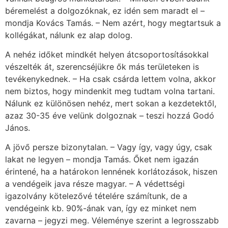
béremelést a dolgozóknak, ez idén sem maradt el –
mondja Kovács Tamás. – Nem azért, hogy megtartsuk a
kollégákat, nálunk ez alap dolog.
A nehéz időket mindkét helyen átcsoportosításokkal
vészelték át, szerencséjükre ők más területeken is
tevékenykednek. – Ha csak csárda lettem volna, akkor
nem biztos, hogy mindenkit meg tudtam volna tartani.
Nálunk ez különösen nehéz, mert sokan a kezdetektől,
azaz 30-35 éve velünk dolgoznak – teszi hozzá Godó
János.
A jövő persze bizonytalan. – Vagy így, vagy úgy, csak
lakat ne legyen – mondja Tamás. Őket nem igazán
érintené, ha a határokon lennének korlátozások, hiszen
a vendégeik java része magyar. – A védettségi
igazolvány kötelezővé tételére számítunk, de a
vendégeink kb. 90%-ának van, így ez minket nem
zavarna – jegyzi meg. Véleménye szerint a legrosszabb