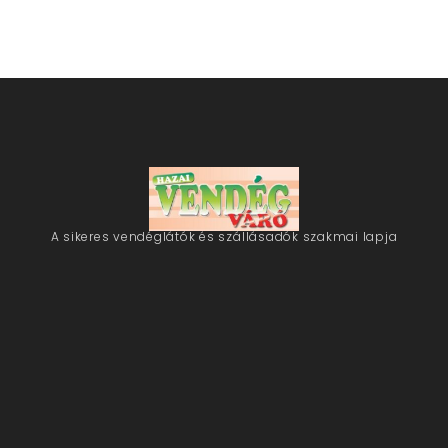
A sikeres vendéglátók és szállásadók szakmai lapja