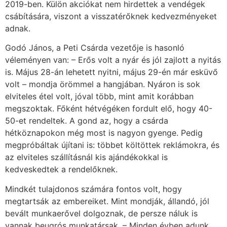
2019-ben. Külön akciókat nem hirdettek a vendégek
csábítására, viszont a visszatérőknek kedvezményeket
adnak.
Godó János, a Peti Csárda vezetője is hasonló
véleményen van: – Erős volt a nyár és jól zajlott a nyitás
is. Május 28-án lehetett nyitni, május 29-én már esküvő
volt – mondja örömmel a hangjában. Nyáron is sok
elviteles étel volt, jóval több, mint amit korábban
megszoktak. Főként hétvégéken fordult elő, hogy 40-
50-et rendeltek. A gond az, hogy a csárda
hétköznapokon még most is nagyon gyenge. Pedig
megpróbáltak újítani is: többet költöttek reklámokra, és
az elviteles szállításnál kis ajándékokkal is
kedveskedtek a rendelőknek.
Mindkét tulajdonos számára fontos volt, hogy
megtartsák az embereiket. Mint mondják, állandó, jól
bevált munkaerővel dolgoznak, de persze náluk is
vannak beugrós munkatársak. – Minden évben adunk