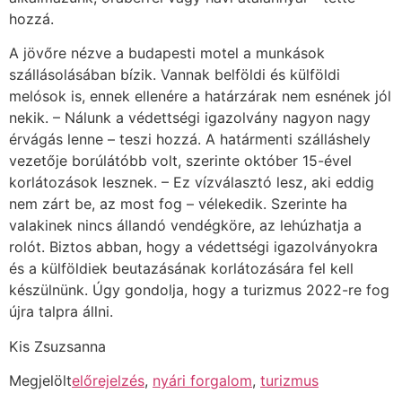
hozzá.
A jövőre nézve a budapesti motel a munkások
szállásolásában bízik. Vannak belföldi és külföldi
melósok is, ennek ellenére a határzárak nem esnének jól
nekik. – Nálunk a védettségi igazolvány nagyon nagy
érvágás lenne – teszi hozzá. A határmenti szálláshely
vezetője borúlátóbb volt, szerinte október 15-ével
korlátozások lesznek. – Ez vízválasztó lesz, aki eddig
nem zárt be, az most fog – vélekedik. Szerinte ha
valakinek nincs állandó vendégköre, az lehúzhatja a
rolót. Biztos abban, hogy a védettségi igazolványokra
és a külföldiek beutazásának korlátozására fel kell
készülnünk. Úgy gondolja, hogy a turizmus 2022-re fog
újra talpra állni.
Kis Zsuzsanna
Megjelölt
előrejelzés
,
nyári forgalom
,
turizmus