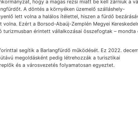
önkormányzat, hogy a magas rezsi miatt be kell zárniuk a v
rlangfürdőt. A döntés a környéken üzemelő szálláshely-
nlő lett volna a halálos ítélettel, hiszen a fürdő bezárásá
t volna. Ezért a Borsod-Abaúj-Zemplén Megyei Kereskedel
ó turizmusban érintett vállalkozásai összefogtak – mondta 
 forinttal segítik a Barlangfürdő működését. Ez 2022. dece
zútávú megoldásként pedig létrehozzák a turisztikai
ereplők és a városvezetés folyamatosan egyeztet.