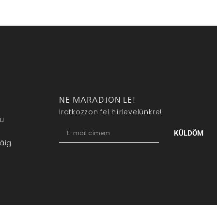
NE MARADJON LE!
Iratkozzon fel hírlevelünkre!
eu
KÜLDÖM
áig