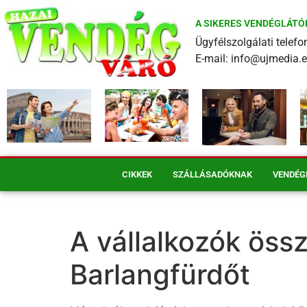
A SIKERES VENDÉGLÁTÓ
Ügyfélszolgálati tele
E-mail: info@ujmedia.
CIKKEK
SZÁLLÁSADÓKNAK
VENDÉG
A vállalkozók öss
Barlangfürdőt