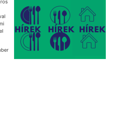
áros
val
mi
el
mber