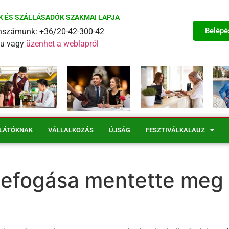
K ÉS SZÁLLÁSADÓK SZAKMAI LAPJA
Belépé
fonszámunk: +36/20-42-300-42
eu vagy
üzenhet a weblapról
LÁTÓKNAK
VÁLLALKOZÁS
ÚJSÁG
FESZTIVÁLKALAUZ
zefogása mentette meg 