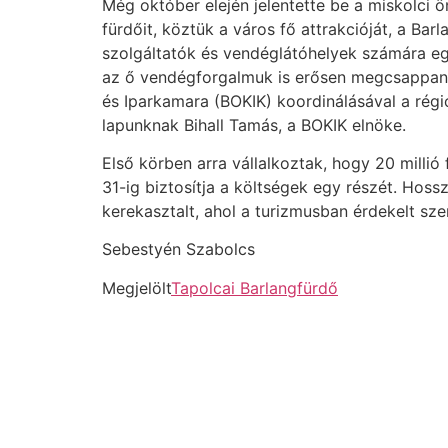
Még október elején jelentette be a miskolci 
fürdőit, köztük a város fő attrakcióját, a Ba
szolgáltatók és vendéglátóhelyek számára egye
az ő vendégforgalmuk is erősen megcsappan
és Iparkamara (BOKIK) koordinálásával a régi
lapunknak Bihall Tamás, a BOKIK elnöke.
Első körben arra vállalkoztak, hogy 20 millió
31-ig biztosítja a költségek egy részét. Hoss
kerekasztalt, ahol a turizmusban érdekelt sz
Sebestyén Szabolcs
Megjelölt
Tapolcai Barlangfürdő