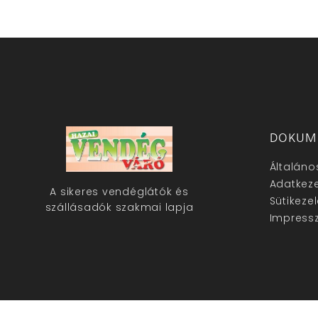
DOKUM
Általáno
Adatkeze
A sikeres vendéglátók és
Sütikeze
szállásadók szakmai lapja
Impress