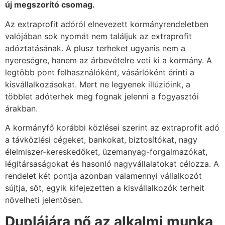
új megszorító csomag.
Az extraprofit adóról elnevezett kormányrendeletben
valójában sok nyomát nem találjuk az extraprofit
adóztatásának. A plusz terheket ugyanis nem a
nyereségre, hanem az árbevételre veti ki a kormány. A
legtöbb pont felhasználóként, vásárlóként érinti a
kisvállalkozásokat. Mert ne legyenek illúzióink, a
többlet adóterhek meg fognak jelenni a fogyasztói
árakban.
A kormányfő korábbi közlései szerint az extraprofit adó
a távközlési cégeket, bankokat, biztosítókat, nagy
élelmiszer-kereskedőket, üzemanyag-forgalmazókat,
légitársaságokat és hasonló nagyvállalatokat célozza. A
rendelet két pontja azonban valamennyi vállalkozót
sújtja, sőt, egyik kifejezetten a kisvállalkozók terheit
növelheti jelentősen.
Duplájára nő az alkalmi munka