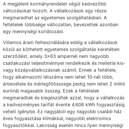
A megjelent kormányrendelet végül kedvezőbb
változásokat hozott. A vállalkozások egy része
megmaradhat az egyetemes szolgáltatásban. A
feltételek többsége változatlan, bevezettek azonban
egy mennyiségi korlátozást.
Villamos áram felhasználására eddig a vállalkozások
közül az köthetett egyetemes szolgáltatás keretében
szerződést, amely 3×63 ampernél nem nagyobb
csatlakozási teljesítménnyel rendelkezik és mellette kis-
vagy középvállalkozásnak számít. Ennek a feltétele,
hogy alkalmazotti létszáma nem lehet 10-nél több,
árbevétele és mérlegfőösszege pedig nem lehet 2 millió
eurónál magasabb összeg. Ezek a feltételek
megmaradtak és kiegészültek azzal, hogy a vállalkozás
a kedvezményes tarifát évente 4.606 kWh fogyasztásig
veheti igénybe. Ez nagyjából egy nagyobb családi ház
éves fogyasztása klímákkal, nagyobb elektromos
fogyasztókkal. Lakosság esetén nincs ilyen mennyiségi