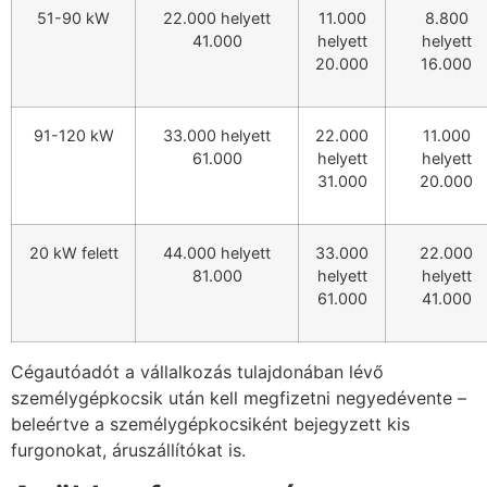
51-90 kW
22.000 helyett
11.000
8.800
41.000
helyett
helyett
20.000
16.000
91-120 kW
33.000 helyett
22.000
11.000
61.000
helyett
helyett
31.000
20.000
20 kW felett
44.000 helyett
33.000
22.000
81.000
helyett
helyett
61.000
41.000
Cégautóadót a vállalkozás tulajdonában lévő
személygépkocsik után kell megfizetni negyedévente –
beleértve a személygépkocsiként bejegyzett kis
furgonokat, áruszállítókat is.