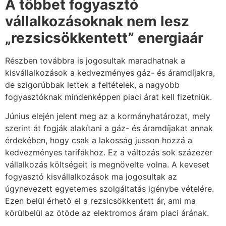
A többet fogyasztó
vállalkozásoknak nem lesz
„rezsicsökkentett” energiaár
Részben továbbra is jogosultak maradhatnak a
kisvállalkozások a kedvezményes gáz- és áramdíjakra,
de szigorúbbak lettek a feltételek, a nagyobb
fogyasztóknak mindenképpen piaci árat kell fizetniük.
Június elején jelent meg az a kormányhatározat, mely
szerint át fogják alakítani a gáz- és áramdíjakat annak
érdekében, hogy csak a lakosság jusson hozzá a
kedvezményes tarifákhoz. Ez a változás sok százezer
vállalkozás költségeit is megnövelte volna. A keveset
fogyasztó kisvállalkozások ma jogosultak az
úgynevezett egyetemes szolgáltatás igénybe vételére.
Ezen belül érhető el a rezsicsökkentett ár, ami ma
körülbelül az ötöde az elektromos áram piaci árának.