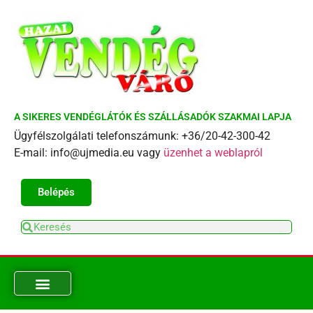
A SIKERES VENDÉGLÁTÓK ÉS SZÁLLÁSADÓK SZAKMAI LAPJA
Ügyfélszolgálati telefonszámunk: +36/20-42-300-42
E-mail: info@ujmedia.eu vagy
üzenhet a weblapról
Belépés