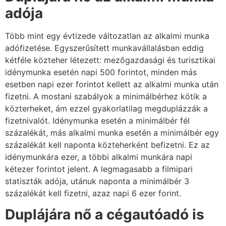
adója
Több mint egy évtizede változatlan az alkalmi munka
adófizetése. Egyszerűsített munkavállalásban eddig
kétféle közteher létezett: mezőgazdasági és turisztikai
idénymunka esetén napi 500 forintot, minden más
esetben napi ezer forintot kellett az alkalmi munka után
fizetni. A mostani szabályok a minimálbérhez kötik a
közterheket, ám ezzel gyakorlatilag megduplázzák a
fizetnivalót. Idénymunka esetén a minimálbér fél
százalékát, más alkalmi munka esetén a minimálbér egy
százalékát kell naponta közteherként befizetni. Ez az
idénymunkára ezer, a többi alkalmi munkára napi
kétezer forintot jelent. A legmagasabb a filmipari
statiszták adója, utánuk naponta a minimálbér 3
százalékát kell fizetni, azaz napi 6 ezer forint.
Duplájára nő a cégautóadó is