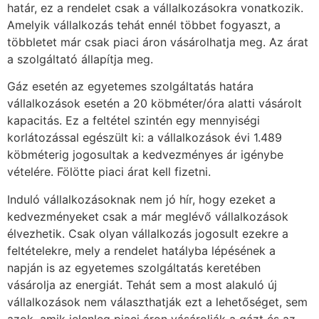
határ, ez a rendelet csak a vállalkozásokra vonatkozik.
Amelyik vállalkozás tehát ennél többet fogyaszt, a
többletet már csak piaci áron vásárolhatja meg. Az árat
a szolgáltató állapítja meg.
Gáz esetén az egyetemes szolgáltatás határa
vállalkozások esetén a 20 köbméter/óra alatti vásárolt
kapacitás. Ez a feltétel szintén egy mennyiségi
korlátozással egészült ki: a vállalkozások évi 1.489
köbméterig jogosultak a kedvezményes ár igénybe
vételére. Fölötte piaci árat kell fizetni.
Induló vállalkozásoknak nem jó hír, hogy ezeket a
kedvezményeket csak a már meglévő vállalkozások
élvezhetik. Csak olyan vállalkozás jogosult ezekre a
feltételekre, mely a rendelet hatályba lépésének a
napján is az egyetemes szolgáltatás keretében
vásárolja az energiát. Tehát sem a most alakuló új
vállalkozások nem választhatják ezt a lehetőséget, sem
azok, amik jelenleg piaci áron vásárolják a gázt és az