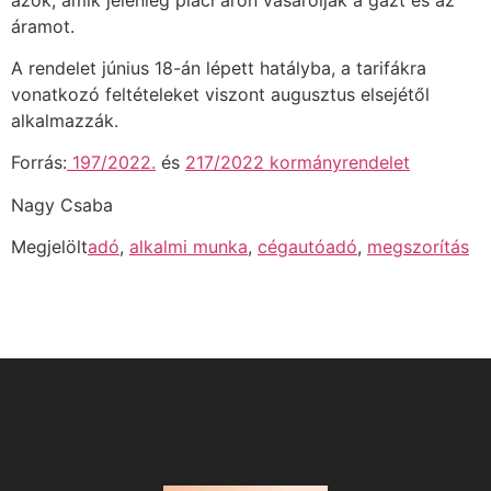
áramot.
A rendelet június 18-án lépett hatályba, a tarifákra
vonatkozó feltételeket viszont augusztus elsejétől
alkalmazzák.
Forrás:
197/2022.
és
217/2022 kormányrendelet
Nagy Csaba
Megjelölt
adó
,
alkalmi munka
,
cégautóadó
,
megszorítás