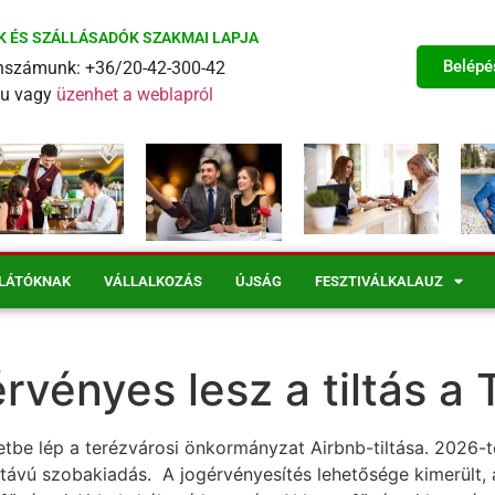
K ÉS SZÁLLÁSADÓK SZAKMAI LAPJA
Belépé
fonszámunk: +36/20-42-300-42
eu vagy
üzenhet a weblapról
LÁTÓKNAK
VÁLLALKOZÁS
ÚJSÁG
FESZTIVÁLKALAUZ
érvényes lesz a tiltás 
etbe lép a terézvárosi önkormányzat Airbnb-tiltása. 2026-tó
 távú szobakiadás. A jogérvényesítés lehetősége kimerült, 