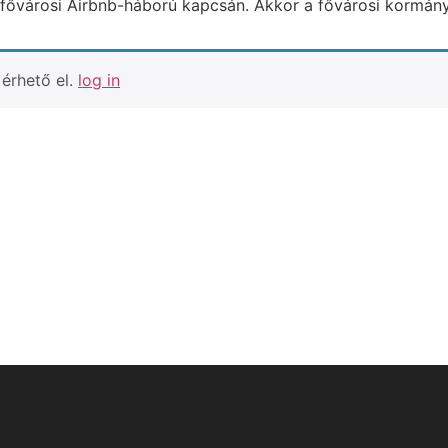
fővárosi Air­bnb-háború kapcsán. Akkor a fővárosi kormányh
érhető el.
log in