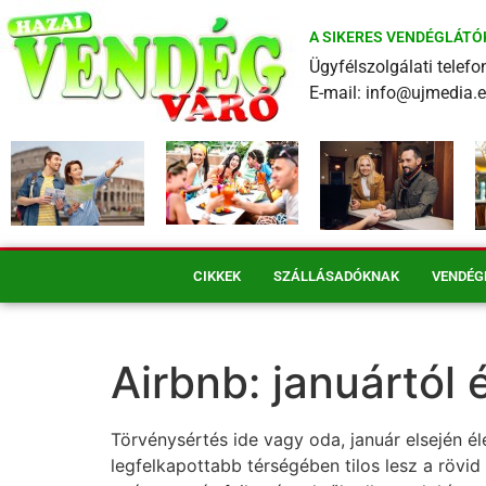
A SIKERES VENDÉGLÁTÓ
Ügyfélszolgálati tele
E-mail: info@ujmedia.
CIKKEK
SZÁLLÁSADÓKNAK
VENDÉG
Airbnb: januártól 
Törvénysértés ide vagy oda, január elsején él
legfelkapottabb térségében tilos lesz a rövid