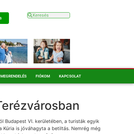
s
MEGRENDELÉS
FIÓKOM
KAPCSOLAT
a Terézvárosban
l Budapest VI. kerületében, a turisták egyik
a Kúria is jóváhagyta a betiltás. Nemrég még