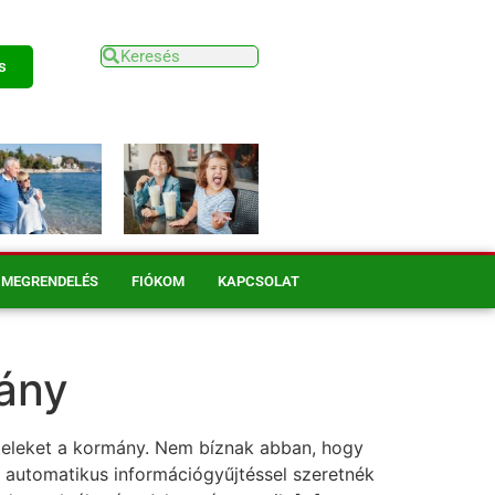
s
MEGRENDELÉS
FIÓKOM
KAPCSOLAT
mány
ételeket a kormány. Nem bíznak abban, hogy
z automatikus információgyűjtéssel szeretnék