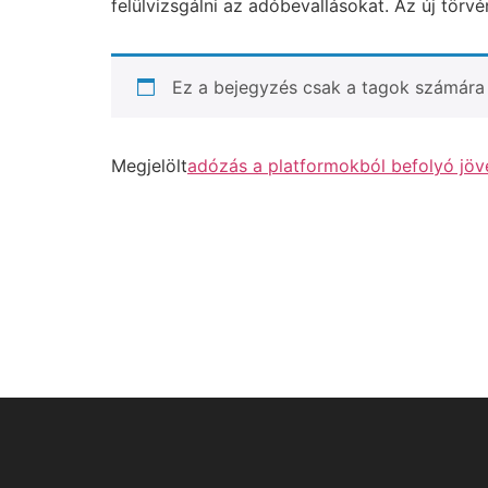
felülvizsgálni az adóbevallásokat. Az új törv
Ez a bejegyzés csak a tagok számára 
Megjelölt
adózás a platformokból befolyó jö