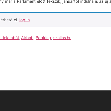
ény már a Parlament előtt fekszik, januártól indulna is az ú
érhető el.
log in
vedelemből
,
Airbnb
,
Booking
,
szallas.hu