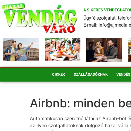
A SIKERES VENDÉGLÁTÓ
Ügyfélszolgálati tele
E-mail: info@ujmedia.
CIKKEK
SZÁLLÁSADÓKNAK
VENDÉG
Airbnb: minden be
Automatikusan szeretné látni az Airbnb-ből 
az ilyen szolgáltatóknak dolgozó hazai válla