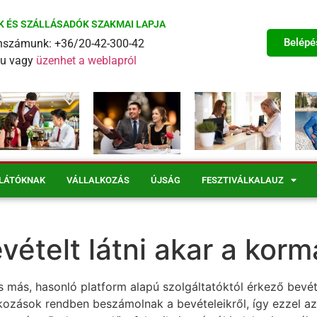
K ÉS SZÁLLÁSADÓK SZAKMAI LAPJA
Belépé
fonszámunk: +36/20-42-300-42
eu vagy
üzenhet a weblapról
LÁTÓKNAK
VÁLLALKOZÁS
ÚJSÁG
FESZTIVÁLKALAUZ
vételt látni akar a kor
és más, hasonló platform alapú szolgáltatóktól érkező bev
lkozások rendben beszámolnak a bevételeikről, így ezzel a