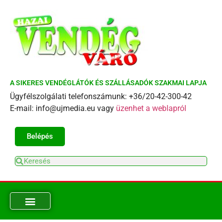
A SIKERES VENDÉGLÁTÓK ÉS SZÁLLÁSADÓK SZAKMAI LAPJA
Ügyfélszolgálati telefonszámunk: +36/20-42-300-42
E-mail: info@ujmedia.eu vagy
üzenhet a weblapról
Belépés