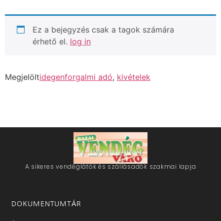
Ez a bejegyzés csak a tagok számára
érhető el.
log in
Megjelölt
idegenforgalmi adó
,
kivételek
A sikeres vendéglátók és szállásadók szakmai lapja
DOKUMENTUMTÁR